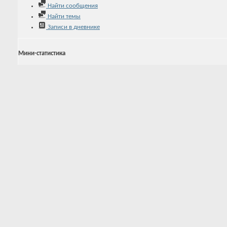
Найти сообщения
Найти темы
Записи в дневнике
Мини-статистика
Регистрация
12.06.2020
Последняя активность
06.08.2026
13:36
Записей в дневнике
0
Аватар
Ещё
5
Друзья
DarK_Knigt