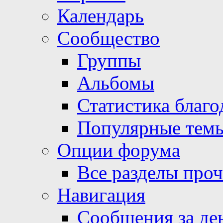
Календарь
Сообщество
Группы
Альбомы
Статистика благо
Популярные тем
Опции форума
Все разделы про
Навигация
Сообщения за де