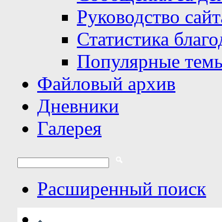
Руководство сайт
Статистика благо
Популярные тем
Файловый архив
Дневники
Галерея
Расширенный поиск