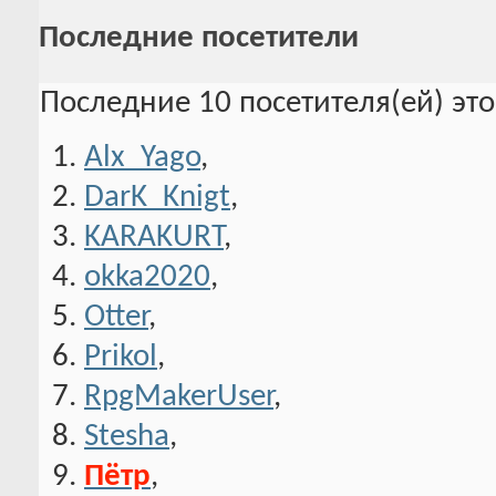
Последние посетители
Последние 10 посетителя(ей) эт
Alx_Yago
,
DarK_Knigt
,
KARAKURT
,
okka2020
,
Otter
,
Prikol
,
RpgMakerUser
,
Stesha
,
Пётр
,