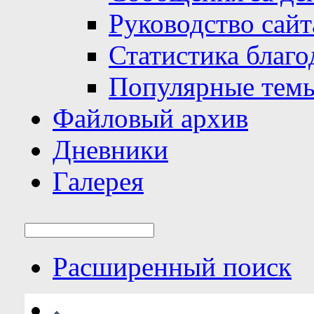
Руководство сайт
Статистика благо
Популярные тем
Файловый архив
Дневники
Галерея
Расширенный поиск