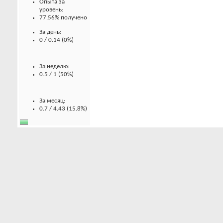
Опыта за
уровень:
77.56% получено
За день:
0 / 0.14 (0%)
За неделю:
0.5 / 1 (50%)
За месяц:
0.7 / 4.43 (15.8%)
Баллы
Баллов за
вложения:
0
Баллов за
сообщения:
0
Баллов за темы: