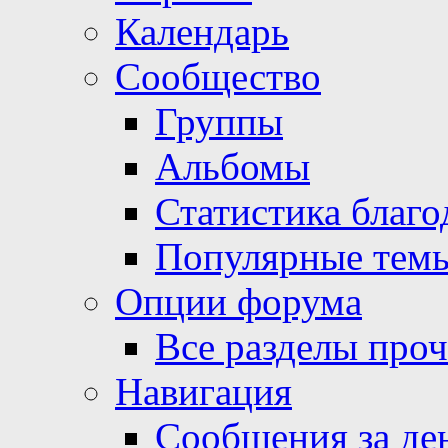
Календарь
Сообщество
Группы
Альбомы
Статистика благо
Популярные тем
Опции форума
Все разделы про
Навигация
Сообщения за де