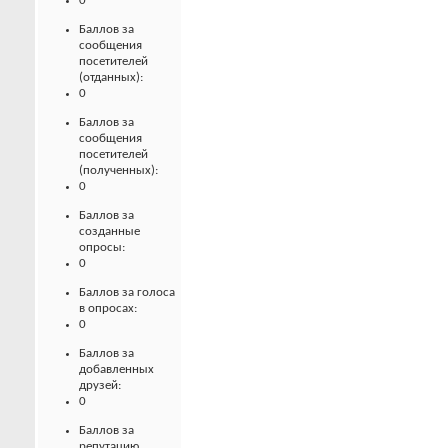
0
Баллов за
сообщения
посетителей
(отданных):
0
Баллов за
сообщения
посетителей
(полученных):
0
Баллов за
созданные
опросы:
0
Баллов за голоса
в опросах:
0
Баллов за
добавленных
друзей:
0
Баллов за
репутацию