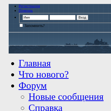
Регистрация
Помощь
Запомнить?
Главная
Что нового?
Форум
Новые сообщения
Справка