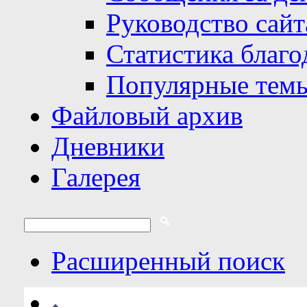
Руководство сайт
Статистика благо
Популярные тем
Файловый архив
Дневники
Галерея
Расширенный поиск