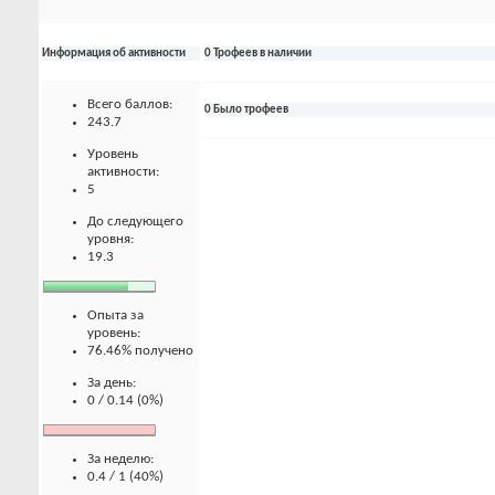
Информация об активности
0 Трофеев в наличии
Всего баллов:
0 Было трофеев
243.7
Уровень
активности:
5
До следующего
уровня:
19.3
Опыта за
уровень:
76.46% получено
За день:
0 / 0.14 (0%)
За неделю:
0.4 / 1 (40%)