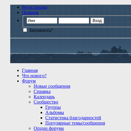
Регистрация
Помощь
Запомнить?
Главная
Что нового?
Форум
Новые сообщения
Справка
Календарь
Сообщество
Группы
Альбомы
Статистика благодарностей
Популярные темы/сообщения
Опции форума