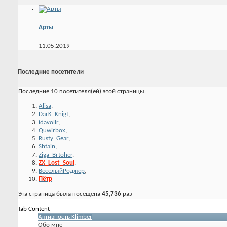
Арты
11.05.2019
Последние посетители
Последние 10 посетителя(ей) этой страницы:
Alisa
,
DarK_Knigt
,
idavollr
,
Quwirbox
,
Rusty_Gear
,
Shtain
,
Ziga_Brtoher
,
ZX_Lost_Soul
,
ВесёлыйРоджер
,
Пётр
Эта страница была посещена
45,736
раз
Tab Content
Активность Klimber
Обо мне