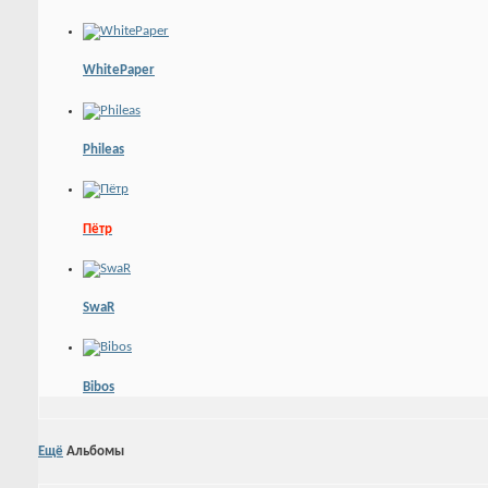
WhitePaper
Phileas
Пётр
SwaR
Bibos
Ещё
Альбомы