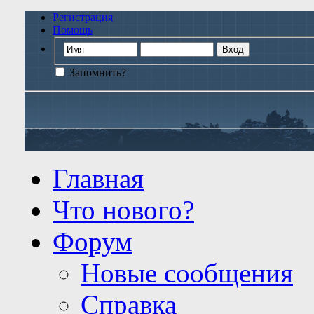
Регистрация
Помощь
Запомнить?
Главная
Что нового?
Форум
Новые сообщения
Справка