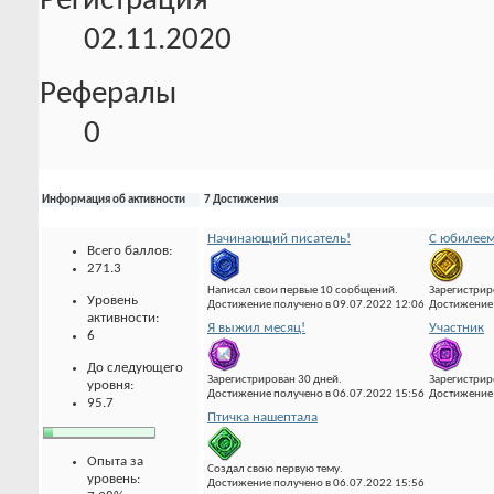
Регистрация
02.11.2020
Рефералы
0
Информация об активности
7 Достижения
Начинающий писатель!
С юбилеем
Всего баллов:
271.3
Написал свои первые 10 сообщений.
Зарегистрир
Уровень
Достижение получено в 09.07.2022 12:06
Достижение 
активности:
Я выжил месяц!
Участник
6
До следующего
Зарегистрирован 30 дней.
Зарегистрир
уровня:
Достижение получено в 06.07.2022 15:56
Достижение 
95.7
Птичка нашептала
Опыта за
Создал свою первую тему.
уровень:
Достижение получено в 06.07.2022 15:56