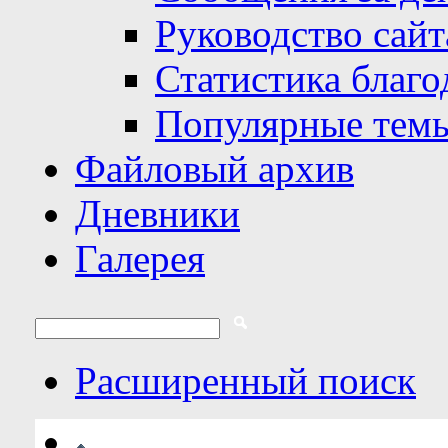
Руководство сайт
Статистика благо
Популярные тем
Файловый архив
Дневники
Галерея
Расширенный поиск