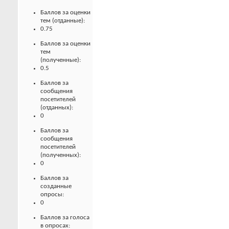
Баллов за оценки
тем (отданные):
0.75
Баллов за оценки
тем
(полученные):
0.5
Баллов за
сообщения
посетителей
(отданных):
0
Баллов за
сообщения
посетителей
(полученных):
0
Баллов за
созданные
опросы:
0
Баллов за голоса
в опросах: