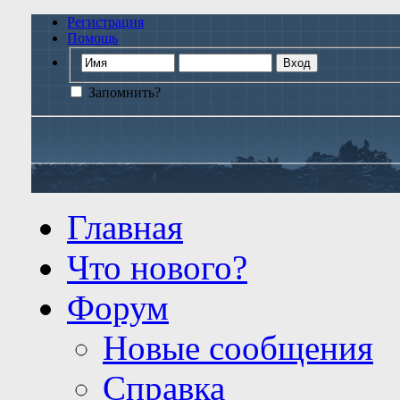
Регистрация
Помощь
Запомнить?
Главная
Что нового?
Форум
Новые сообщения
Справка