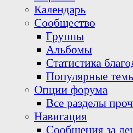
Календарь
Сообщество
Группы
Альбомы
Статистика благо
Популярные тем
Опции форума
Все разделы про
Навигация
Сообщения за де