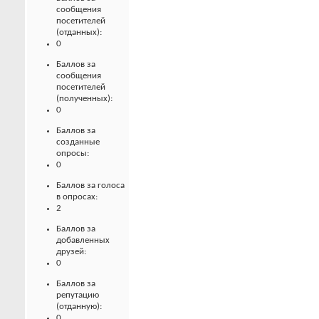
сообщения
посетителей
(отданных):
0
Баллов за
сообщения
посетителей
(полученных):
0
Баллов за
созданные
опросы:
0
Баллов за голоса
в опросах:
2
Баллов за
добавленных
друзей:
0
Баллов за
репутацию
(отданную):
0