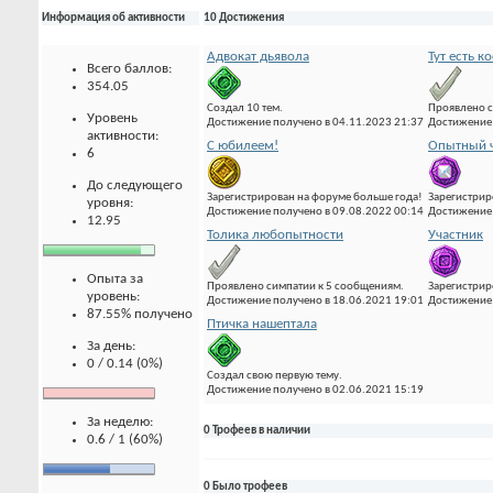
Информация об активности
10 Достижения
Адвокат дьявола
Тут есть к
Всего баллов:
354.05
Создал 10 тем.
Проявлено с
Уровень
Достижение получено в 04.11.2023 21:37
Достижение 
активности:
С юбилеем!
Опытный ч
6
До следующего
Зарегистрирован на форуме больше года!
Зарегистрир
уровня:
Достижение получено в 09.08.2022 00:14
Достижение 
12.95
Толика любопытности
Участник
Опыта за
Проявлено симпатии к 5 сообщениям.
Зарегистрир
уровень:
Достижение получено в 18.06.2021 19:01
Достижение 
87.55% получено
Птичка нашептала
За день:
0 / 0.14 (0%)
Создал свою первую тему.
Достижение получено в 02.06.2021 15:19
За неделю:
0 Трофеев в наличии
0.6 / 1 (60%)
0 Было трофеев