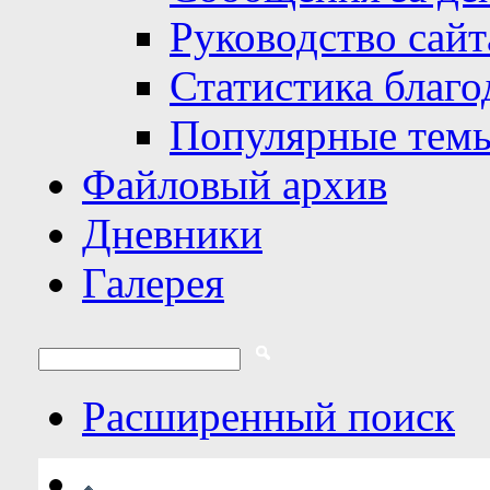
Руководство сайт
Статистика благо
Популярные тем
Файловый архив
Дневники
Галерея
Расширенный поиск