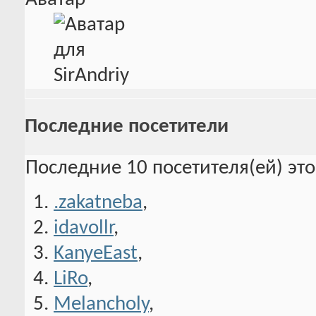
Последние посетители
Последние 10 посетителя(ей) эт
.zakatneba
,
idavollr
,
KanyeEast
,
LiRo
,
Melancholy
,