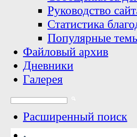
Руководство сайт
Статистика благо
Популярные тем
Файловый архив
Дневники
Галерея
Расширенный поиск