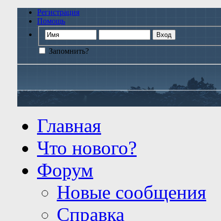
Регистрация
Помощь
Запомнить?
Главная
Что нового?
Форум
Новые сообщения
Справка