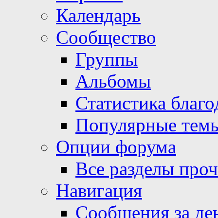
Календарь
Сообщество
Группы
Альбомы
Статистика благо
Популярные тем
Опции форума
Все разделы про
Навигация
Сообщения за де