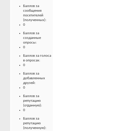
Баллов за
сообщения
посетителей
(полученных):
0
Баллов за
созданные
опросы:
0
Баллов за голоса
в опросах:
0
Баллов за
добавленных
друзей:
0
Баллов за
репутацию
(отданную):
0
Баллов за
репутацию
(полученную):