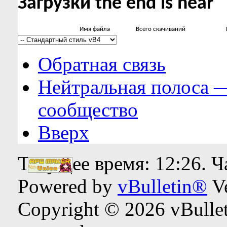
Загрузки the end is near
Имя файла
Всего скачиваний
Обратная связь
Нейтральная полоса 
сообщество
Вверх
Текущее время:
12:26
. 
Powered by
vBulletin®
Ve
Copyright © 2026 vBulleti