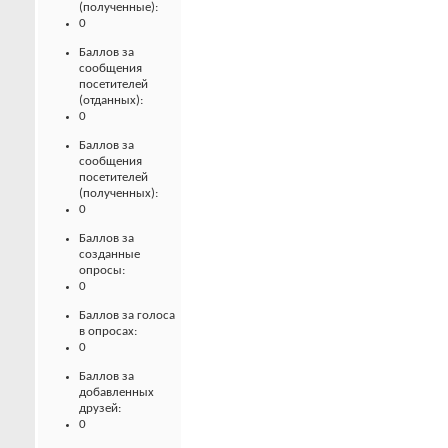
(полученные):
0
Баллов за
сообщения
посетителей
(отданных):
0
Баллов за
сообщения
посетителей
(полученных):
0
Баллов за
созданные
опросы:
0
Баллов за голоса
в опросах:
0
Баллов за
добавленных
друзей:
0