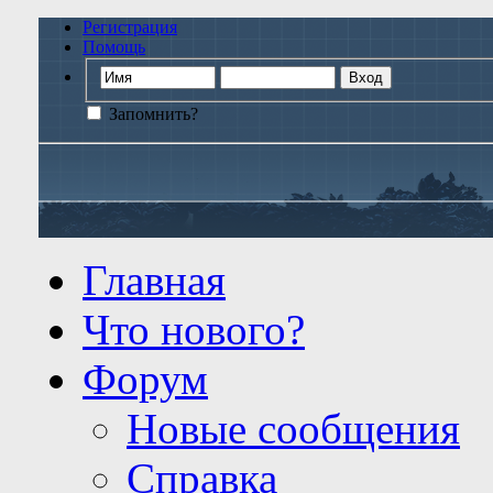
Регистрация
Помощь
Запомнить?
Главная
Что нового?
Форум
Новые сообщения
Справка