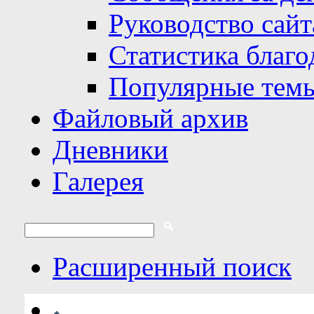
Руководство сайт
Статистика благо
Популярные тем
Файловый архив
Дневники
Галерея
Расширенный поиск