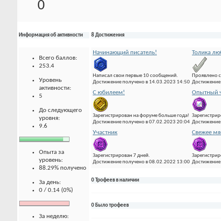
0
Информация об активности
8 Достижения
Начинающий писатель!
Толика лю
Всего баллов:
253.4
Написал свои первые 10 сообщений.
Проявлено с
Уровень
Достижение получено в 14.03.2023 14:50
Достижение 
активности:
С юбилеем!
Опытный ч
5
До следующего
Зарегистрирован на форуме больше года!
Зарегистрир
уровня:
Достижение получено в 07.02.2023 20:04
Достижение 
9.6
Участник
Свежее мя
Опыта за
Зарегистрирован 7 дней.
Зарегистрир
уровень:
Достижение получено в 08.02.2022 13:00
Достижение 
88.29% получено
0 Трофеев в наличии
За день:
0 / 0.14 (0%)
0 Было трофеев
За неделю: