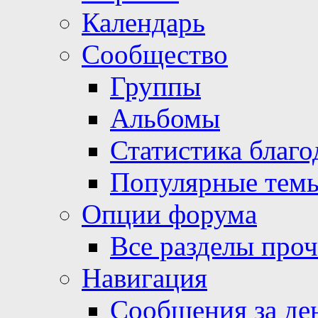
Календарь
Сообщество
Группы
Альбомы
Статистика благо
Популярные тем
Опции форума
Все разделы про
Навигация
Сообщения за де