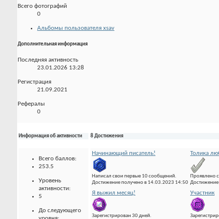
Всего фотографий
0
Альбомы пользователя xsav
Дополнительная информация
Последняя активность
23.01.2026
13:28
Регистрация
21.09.2021
Рефералы
0
Информация об активности
8 Достижения
Начинающий писатель!
Толика лю
Всего баллов:
253.5
Написал свои первые 10 сообщений.
Проявлено с
Уровень
Достижение получено в 14.03.2023 14:50
Достижение 
активности:
Я выжил месяц!
Участник
5
До следующего
Зарегистрирован 30 дней.
Зарегистрир
уровня: