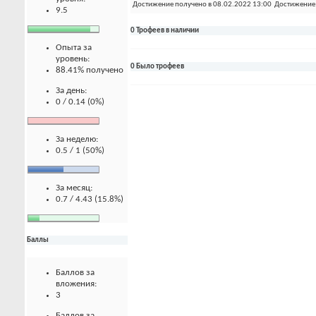
Достижение получено в 08.02.2022 13:00
Достижение 
9.5
0 Трофеев в наличии
Опыта за
уровень:
0 Было трофеев
88.41% получено
За день:
0 / 0.14 (0%)
За неделю:
0.5 / 1 (50%)
За месяц:
0.7 / 4.43 (15.8%)
Баллы
Баллов за
вложения:
3
Баллов за