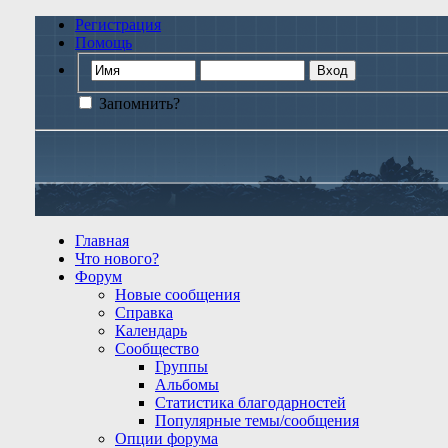
Регистрация
Помощь
Запомнить?
Главная
Что нового?
Форум
Новые сообщения
Справка
Календарь
Сообщество
Группы
Альбомы
Статистика благодарностей
Популярные темы/сообщения
Опции форума