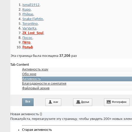
Ismail1912
,
Kupo
,
Phileas
,
Snake Fightin
,
Torontino
,
VarVarKa
,
ZX_Lost_Soul
,
Посос
,
Пётр
,
Рольф
Эта страница была посещена
37,206
раз
Tab Content
Активность xsav
Обо мне
Активность
Благодарности и симпатия
Файловый архив
Все
xsav
Друзья
Фотографии
Новая активность (
)
Пожалуйста, перезагрузите эту страницу, чтобы увидеть 200+ новых элем
Старая активность