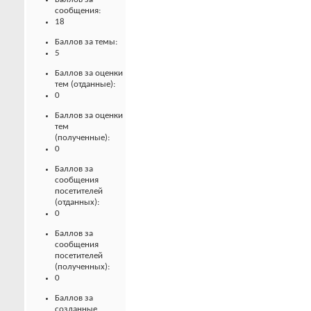
сообщения:
18
Баллов за темы:
5
Баллов за оценки
тем (отданные):
0
Баллов за оценки
тем
(полученные):
0
Баллов за
сообщения
посетителей
(отданных):
0
Баллов за
сообщения
посетителей
(полученных):
0
Баллов за
созданные