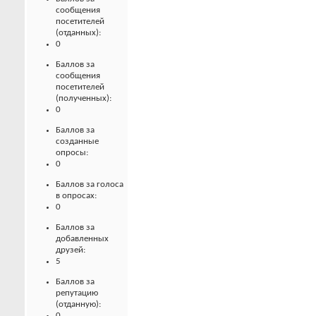
сообщения
посетителей
(отданных):
0
Баллов за
сообщения
посетителей
(полученных):
0
Баллов за
созданные
опросы:
0
Баллов за голоса
в опросах:
0
Баллов за
добавленных
друзей:
5
Баллов за
репутацию
(отданную):
0