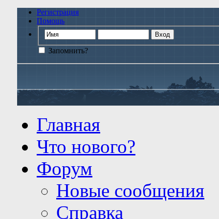
Регистрация
Помощь
Запомнить?
Главная
Что нового?
Форум
Новые сообщения
Справка