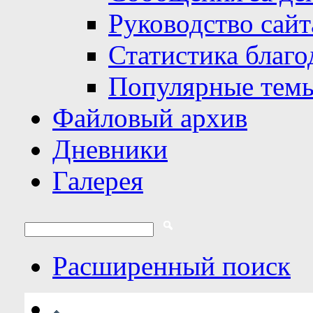
Руководство сайт
Статистика благо
Популярные тем
Файловый архив
Дневники
Галерея
Расширенный поиск