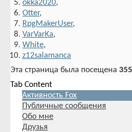
okka2020
,
Otter
,
RpgMakerUser
,
VarVarKa
,
White
,
z12salamanca
Эта страница была посещена
355
Tab Content
Активность Fox
Публичные сообщения
Обо мне
Друзья