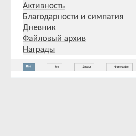
Активность
Благодарности и симпатия
Дневник
Файловый архив
Награды
Все
Fox
Друзья
Фотографии
Новая активность (
)
Пожалуйста, перезагрузите эту с
элементов ленты активности.
Старая активность