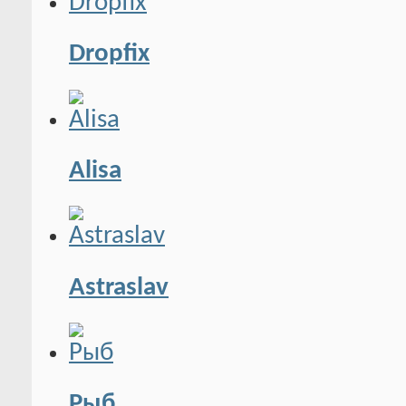
Dropfix
Alisa
Astraslav
Рыб