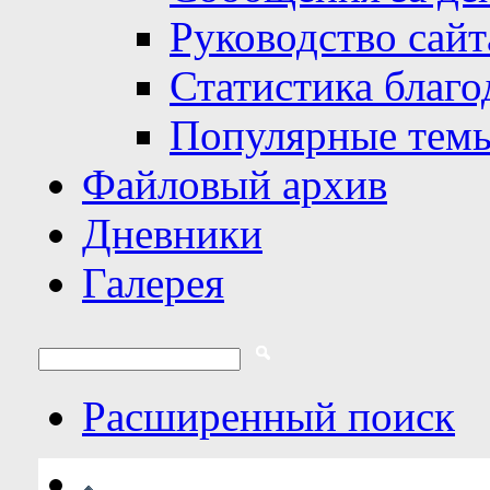
Руководство сайт
Статистика благо
Популярные тем
Файловый архив
Дневники
Галерея
Расширенный поиск