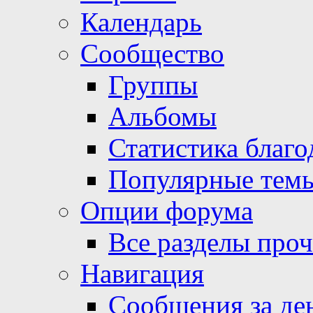
Календарь
Сообщество
Группы
Альбомы
Статистика благо
Популярные тем
Опции форума
Все разделы про
Навигация
Сообщения за де