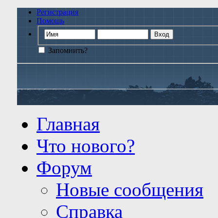
Регистрация
Помощь
Запомнить?
Главная
Что нового?
Форум
Новые сообщения
Справка