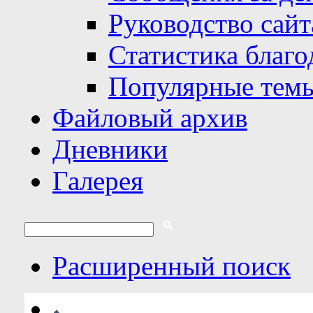
Руководство сайт
Статистика благо
Популярные тем
Файловый архив
Дневники
Галерея
Расширенный поиск