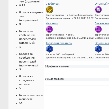
тем (отданные):
С юбилеем!
Опытный ч
0.75
Баллов за оценки
Зарегистрирован на форуме больше года!
Зарегистрир
тем
Достижение получено в 27.05.2011 23:32
Достижение 
(полученные):
Участник
Свежее мя
3.5
Баллов за
Зарегистрирован 7 дней.
Зарегистрир
сообщения
Достижение получено в 27.05.2011 23:32
Достижение 
посетителей
(отданных):
Толковый писатель
Опытный 
1
Баллов за
Написал 100 сообщений.
Написал 50
сообщения
Достижение получено в 27.05.2011 23:32
Достижение 
посетителей
(полученных):
0 Трофеев в наличии
3
Баллов за
0 Было трофеев
созданные
опросы:
5
Баллов за голоса
в опросах:
56