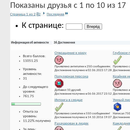
Показаны друзья с 1 по 10 из 17
Страница 1 из 2
1
2
Последняя
К странице:
Информация об активности
36 Достижения
Отвращение к миру
Глубокое 
Всего баллов:
11051.25
Проявлено антипатии к 250 сообщениям.
Проявлено с
Уровень
Достижение получено в 02.06.2023 17:28
Достижение 
активности:
Популярная персона
Крайняя н
31
До следующего
Добавил 10 друзей.
Проявлено а
уровня:
Достижение получено в 06.06.2017 23:52
Достижение 
761.75
Интрига в сердце
Умный пис
Опыта за
Проявлено симпатии к 550 сообщениям!
Написал 75
уровень:
Достижение получено в 14.10.2016 19:07
Достижение 
11.22% получено
Разачарован в людях
Каждоднев
За день: