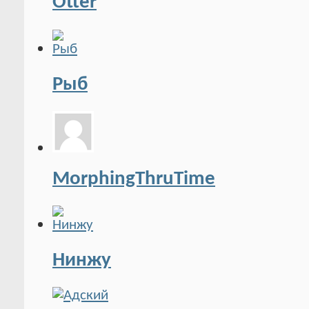
Otter
Рыб
MorphingThruTime
Нинжу