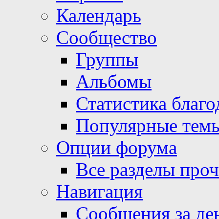
Календарь
Сообщество
Группы
Альбомы
Статистика благо
Популярные тем
Опции форума
Все разделы про
Навигация
Сообщения за де