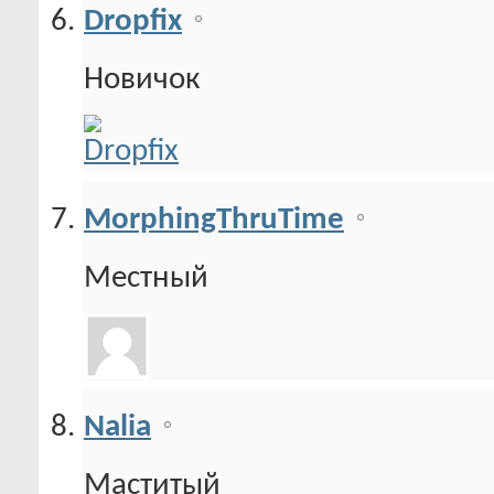
Dropfix
Новичок
MorphingThruTime
Местный
Nalia
Маститый