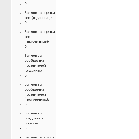
0
Баллов за оценки
тем (отданные):
0
Баллов за оценки
тем
(полученные):
0
Баллов за
сообщения
посетителей
(отданных):
0
Баллов за
сообщения
посетителей
(полученных):
0
Баллов за
созданные
опросы:
0
Баллов за голоса