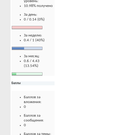
уровень:
10.98% получено
За день:
0 / 0.14 (0%)
За неделю:
0.4 / 1 (40%)
За месяц:
0.6 / 4.43
(13.54%)
Баллы
Баллов за
вложения:
0
Баллов за
сообщения:
0
Баллов за темы: