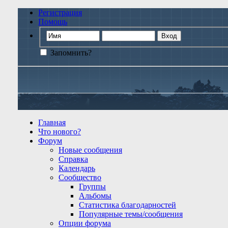
Регистрация
Помощь
Запомнить?
Главная
Что нового?
Форум
Новые сообщения
Справка
Календарь
Сообщество
Группы
Альбомы
Статистика благодарностей
Популярные темы/сообщения
Опции форума