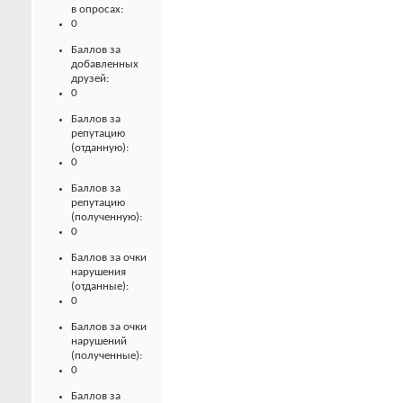
в опросах:
0
Баллов за
добавленных
друзей:
0
Баллов за
репутацию
(отданную):
0
Баллов за
репутацию
(полученную):
0
Баллов за очки
нарушения
(отданные):
0
Баллов за очки
нарушений
(полученные):
0
Баллов за