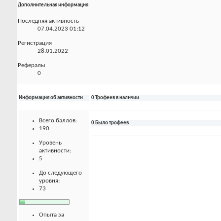
Дополнительная информация
Последняя активность
07.04.2023
01:12
Регистрация
28.01.2022
Рефералы
0
Информация об активности
0 Трофеев в наличии
Всего баллов:
0 Было трофеев
190
Уровень
активности:
5
До следующего
уровня:
73
Опыта за