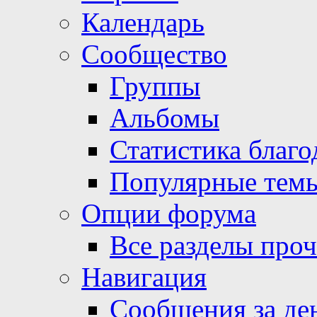
Календарь
Сообщество
Группы
Альбомы
Статистика благо
Популярные тем
Опции форума
Все разделы про
Навигация
Сообщения за де