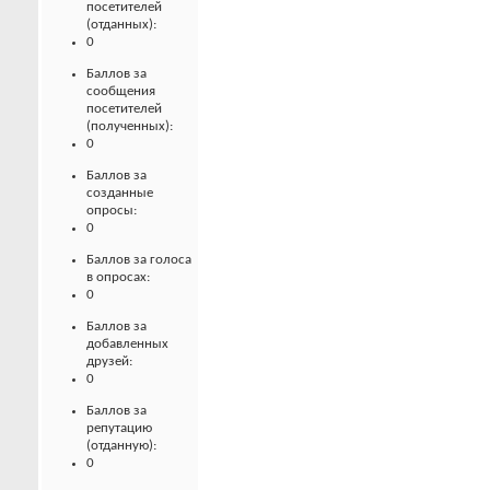
посетителей
(отданных):
0
Баллов за
сообщения
посетителей
(полученных):
0
Баллов за
созданные
опросы:
0
Баллов за голоса
в опросах:
0
Баллов за
добавленных
друзей:
0
Баллов за
репутацию
(отданную):
0