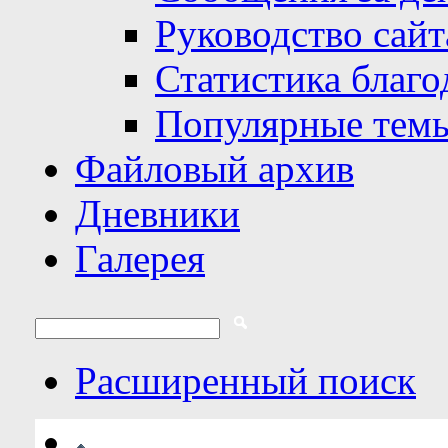
Руководство сайт
Статистика благо
Популярные тем
Файловый архив
Дневники
Галерея
Расширенный поиск