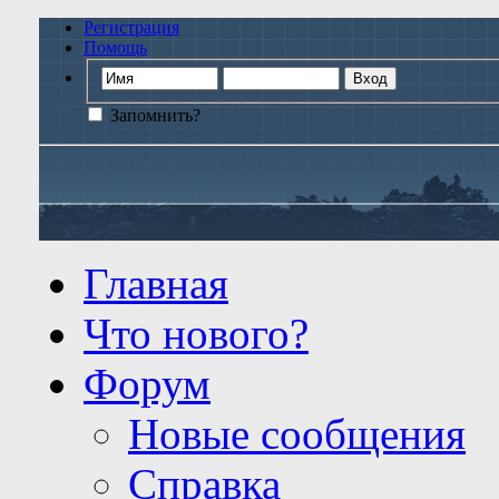
Регистрация
Помощь
Запомнить?
Главная
Что нового?
Форум
Новые сообщения
Справка