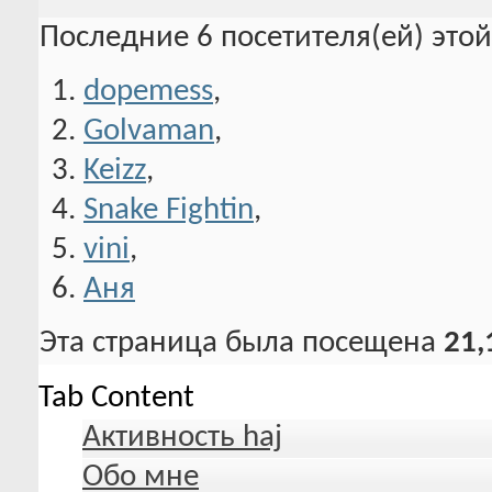
Последние 6 посетителя(ей) это
dopemess
,
Golvaman
,
Keizz
,
Snake Fightin
,
vini
,
Аня
Эта страница была посещена
21,
Tab Content
Активность haj
Обо мне