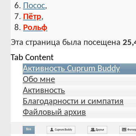
Посос
,
Пётр
,
Рольф
Эта страница была посещена
25,
Tab Content
Активность Cuprum Buddy
Обо мне
Активность
Благодарности и симпатия
Файловый архив
Все
Cuprum Buddy
Друзья
Фотог