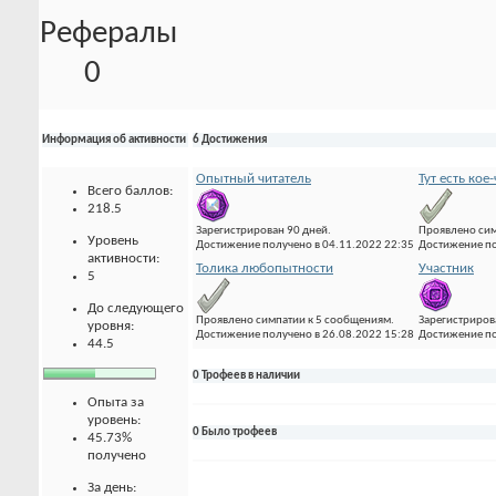
Рефералы
0
Информация об активности
6 Достижения
Опытный читатель
Тут есть кое
Всего баллов:
218.5
Зарегистрирован 90 дней.
Проявлено сим
Уровень
Достижение получено в 04.11.2022 22:35
Достижение по
активности:
Толика любопытности
Участник
5
До следующего
Проявлено симпатии к 5 сообщениям.
Зарегистриров
уровня:
Достижение получено в 26.08.2022 15:28
Достижение по
44.5
0 Трофеев в наличии
Опыта за
уровень:
0 Было трофеев
45.73%
получено
За день: