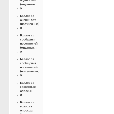
оценки тем
(отданные):
0
Баллов за
оценки тем
(полученные):
0
Баллов за
сообщения
посетителей
(отданных):
0
Баллов за
сообщения
посетителей
(полученных):
0
Баллов за
созданные
опросы:
0
Баллов за
голоса в
опросах: