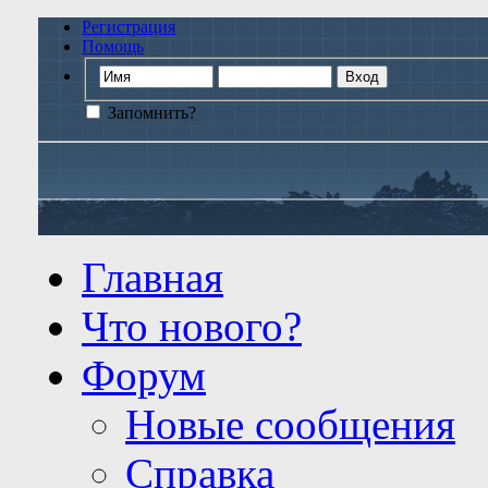
Регистрация
Помощь
Запомнить?
Главная
Что нового?
Форум
Новые сообщения
Справка