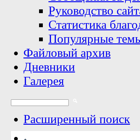
Руководство сайт
Статистика благо
Популярные тем
Файловый архив
Дневники
Галерея
Расширенный поиск