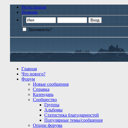
Регистрация
Помощь
Запомнить?
Главная
Что нового?
Форум
Новые сообщения
Справка
Календарь
Сообщество
Группы
Альбомы
Статистика благодарностей
Популярные темы/сообщения
Опции форума