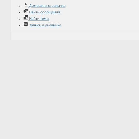
Домашняя страничка
Найти сообщения
Найти темы
Записи в дневнике
Мини-статистика
Регистрация
22.04.2008
Последняя активность
18.09.2024
23:28
Записей в дневнике
0
Аватар
Ещё
3
Друзья