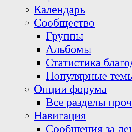
Календарь
Сообщество
Группы
Альбомы
Статистика благо
Популярные тем
Опции форума
Все разделы про
Навигация
Сообщения за де