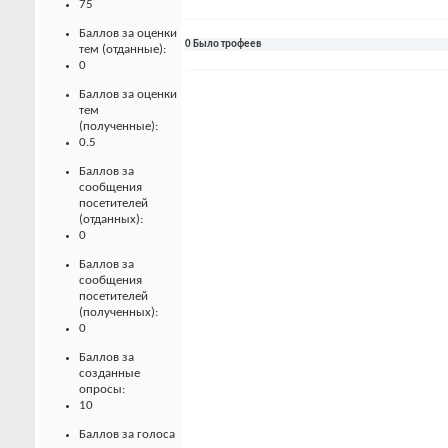
75
Баллов за оценки
0 Было трофеев
тем (отданные):
0
Баллов за оценки
тем
(полученные):
0.5
Баллов за
сообщения
посетителей
(отданных):
0
Баллов за
сообщения
посетителей
(полученных):
0
Баллов за
созданные
опросы:
10
Баллов за голоса