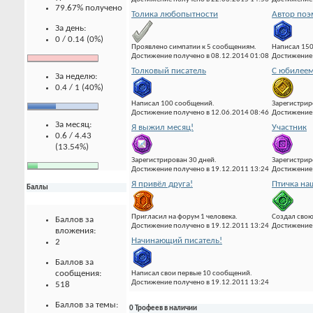
79.67% получено
Толика любопытности
Автор по
За день:
0 / 0.14 (0%)
Проявлено симпатии к 5 сообщениям.
Написал 15
Достижение получено в 08.12.2014 01:08
Достижение 
Толковый писатель
С юбилеем
За неделю:
0.4 / 1 (40%)
Написал 100 сообщений.
Зарегистрир
Достижение получено в 12.06.2014 08:46
Достижение 
За месяц:
Я выжил месяц!
Участник
0.6 / 4.43
(13.54%)
Зарегистрирован 30 дней.
Зарегистрир
Достижение получено в 19.12.2011 13:24
Достижение 
Я привёл друга!
Птичка на
Баллы
Пригласил на форум 1 человека.
Создал свою
Баллов за
Достижение получено в 19.12.2011 13:24
Достижение 
вложения:
Начинающий писатель!
2
Баллов за
сообщения:
Написал свои первые 10 сообщений.
Достижение получено в 19.12.2011 13:24
518
Баллов за темы:
0 Трофеев в наличии