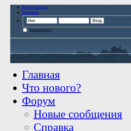
Регистрация
Помощь
Запомнить?
Главная
Что нового?
Форум
Новые сообщения
Справка