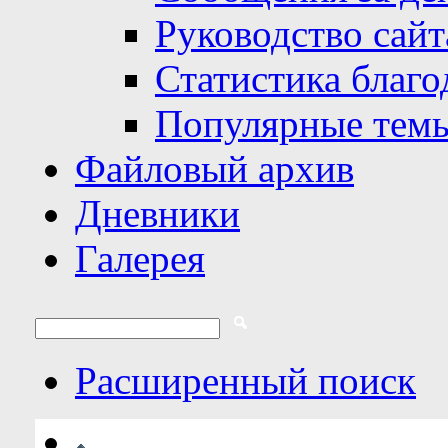
Руководство сайт
Статистика благо
Популярные тем
Файловый архив
Дневники
Галерея
Расширенный поиск