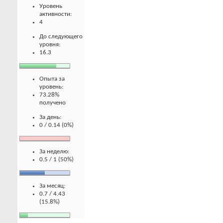
Уровень
активности:
4
До следующего
уровня:
16.3
Опыта за
уровень:
73.28%
получено
За день:
0 / 0.14 (0%)
За неделю:
0.5 / 1 (50%)
За месяц:
0.7 / 4.43
(15.8%)