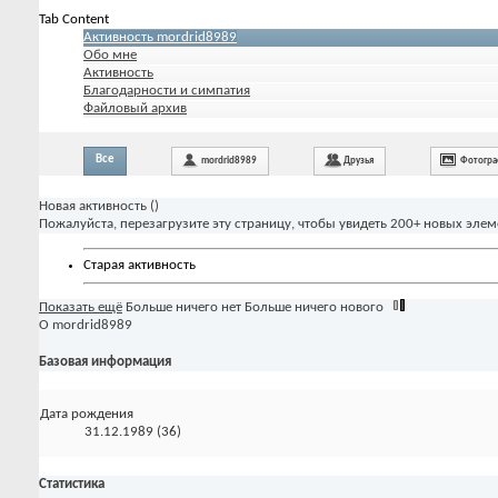
Tab Content
Активность mordrid8989
Обо мне
Активность
Благодарности и симпатия
Файловый архив
Все
mordrid8989
Друзья
Фотогр
Новая активность (
)
Пожалуйста, перезагрузите эту страницу, чтобы увидеть 200+ новых элем
Старая активность
Показать ещё
Больше ничего нет
Больше ничего нового
О mordrid8989
Базовая информация
Дата рождения
31.12.1989 (36)
Статистика