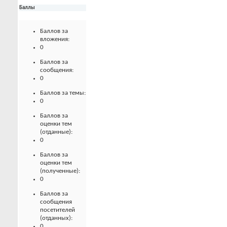
Баллы
Баллов за
вложения:
0
Баллов за
сообщения:
0
Баллов за темы:
0
Баллов за
оценки тем
(отданные):
0
Баллов за
оценки тем
(полученные):
0
Баллов за
сообщения
посетителей
(отданных):
0