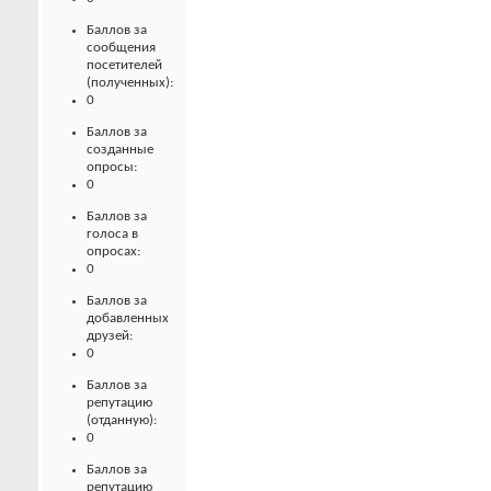
Баллов за
сообщения
посетителей
(полученных):
0
Баллов за
созданные
опросы:
0
Баллов за
голоса в
опросах:
0
Баллов за
добавленных
друзей:
0
Баллов за
репутацию
(отданную):
0
Баллов за
репутацию