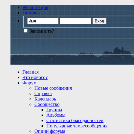
Регистрация
Помощь
Запомнить?
Главная
Что нового?
Форум
Новые сообщения
Справка
Календарь
Сообщество
Группы
Альбомы
Статистика благодарностей
Популярные темы/сообщения
Опции форума