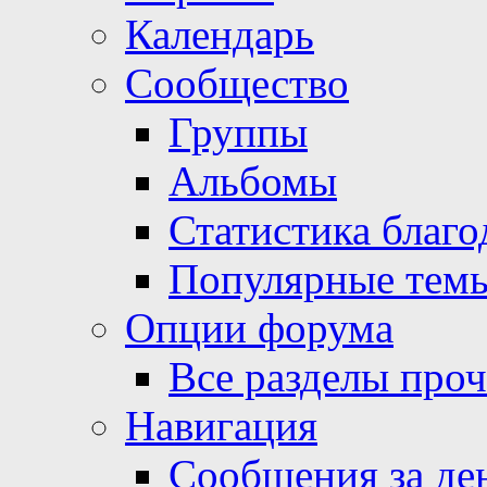
Календарь
Сообщество
Группы
Альбомы
Статистика благо
Популярные тем
Опции форума
Все разделы про
Навигация
Сообщения за де