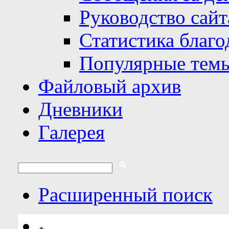
Руководство сайт
Статистика благо
Популярные тем
Файловый архив
Дневники
Галерея
Расширенный поиск