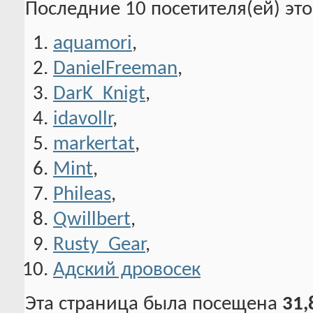
Последние 10 посетителя(ей) эт
aquamori
,
DanielFreeman
,
DarK_Knigt
,
idavollr
,
markertat
,
Mint
,
Phileas
,
Qwillbert
,
Rusty_Gear
,
Адский дровосек
Эта страница была посещена
31,