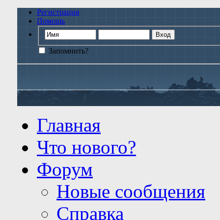
Регистрация
Помощь
Запомнить?
Главная
Что нового?
Форум
Новые сообщения
Справка