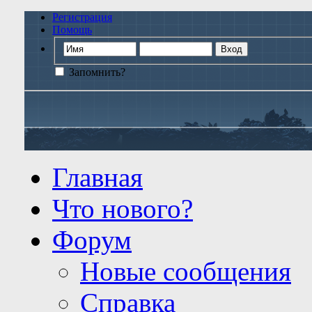
Регистрация
Помощь
Запомнить?
Главная
Что нового?
Форум
Новые сообщения
Справка