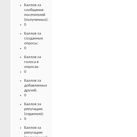
Баллов за
сообщения
посетителей
(полученных):
0
Баллов за
созданные
опросы:
0
Баллов за
голоса в
опросах:
0
Баллов за
добавленных
друзей:
0
Баллов за
репутацию
(отданную):
0
Баллов за
репутацию