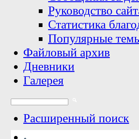
Руководство сайт
Статистика благо
Популярные тем
Файловый архив
Дневники
Галерея
Расширенный поиск