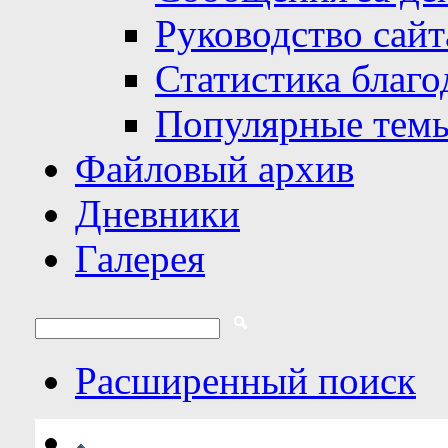
Руководство сайт
Статистика благо
Популярные тем
Файловый архив
Дневники
Галерея
Расширенный поиск