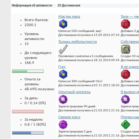
Информация об активности
20 Достижения
Мастер пера
Трое — уж
Всего баллов:
2200.1
Написал 500 сообщений, вау!
Добавил 3 д
Уровень
Достижение получено в 13.09.2015 07:54
Достижение 
активности:
Толика любопытности
Собственн
15
До следующего
Проявлено симпатии к 5 сообщениям.
Создал 10 з
уровня:
Достижение получено в 18.12.2014 09:44
Достижение 
166.9
Гуру
Я не один
Опыта за
Написал 300 сообщений! Ого!
Добавил сво
уровень:
Достижение получено в 03.11.2011 18:50
Достижение 
48.49% получено
Опытный читатель
Я выжил м
За день:
0 / 0.14 (0%)
Зарегистрирован 90 дней.
Зарегистрир
Достижение получено в 21.03.2011 21:16
Достижение 
Свежее мясо
Птичка на
За неделю:
0.6 / 1 (60%)
Зарегистрирован 2 дня.
Создал свою
Достижение получено в 21.03.2011 21:16
Достижение 