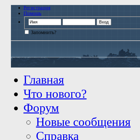
Регистрация
Помощь
Запомнить?
Главная
Что нового?
Форум
Новые сообщения
Справка