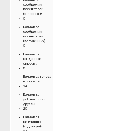
сообщения
посетителей
(отданных):
0
Баллов за
сообщения
посетителей
(полученных):
0
Баллов за
созданные
опросы:
0
Баллов за голоса
в опросах:
14
Баллов за
добавленных
друзей:
20
Баллов за
репутацию
(отданную):