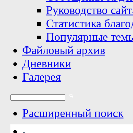
Руководство сайт
Статистика благо
Популярные тем
Файловый архив
Дневники
Галерея
Расширенный поиск