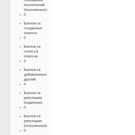
сообщения
посетителей
(полученных):
0
Баллов за
созданные
опросы:
0
Баллов за
голоса в
опросах:
0
Баллов за
добавленных
друзей:
0
Баллов за
репутацию
(отданную):
0
Баллов за
репутацию
(полученную):
0