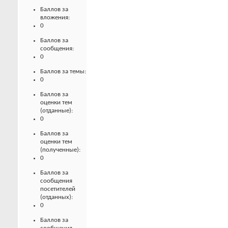
Баллов за
вложения:
0
Баллов за
сообщения:
0
Баллов за темы:
0
Баллов за
оценки тем
(отданные):
0
Баллов за
оценки тем
(полученные):
0
Баллов за
сообщения
посетителей
(отданных):
0
Баллов за