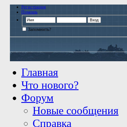
Регистрация
Помощь
Запомнить?
Главная
Что нового?
Форум
Новые сообщения
Справка