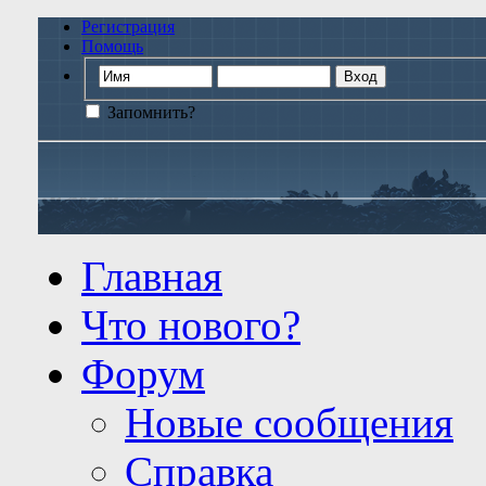
Регистрация
Помощь
Запомнить?
Главная
Что нового?
Форум
Новые сообщения
Справка