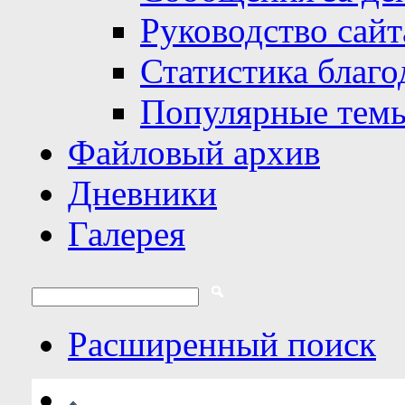
Руководство сайт
Статистика благо
Популярные тем
Файловый архив
Дневники
Галерея
Расширенный поиск