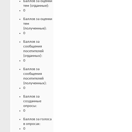
Баллов за оценки
тем (отданные):
0
Баллов за оценки
тем
(полученные):
0
Баллов за
сообщения
посетителей
(отданных):
0
Баллов за
сообщения
посетителей
(полученных):
0
Баллов за
созданные
опросы:
0
Баллов за голоса
в опросах:
0