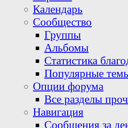
Календарь
Сообщество
Группы
Альбомы
Статистика благо
Популярные тем
Опции форума
Все разделы про
Навигация
Сообщения за де