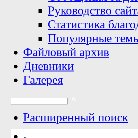
Руководство сайт
Статистика благо
Популярные тем
Файловый архив
Дневники
Галерея
Расширенный поиск