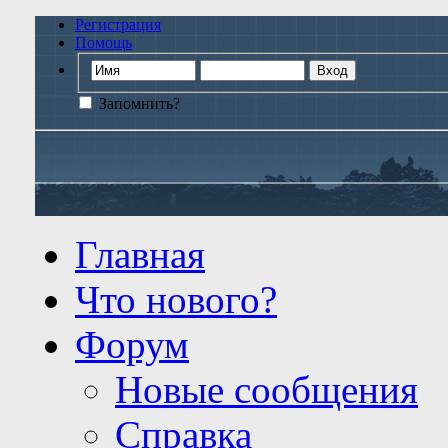
Регистрация
Помощь
Запомнить?
Главная
Что нового?
Форум
Новые сообщения
Справка