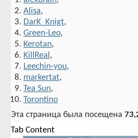
Alisa
,
DarK_Knigt
,
Green-Leo
,
Kerotan
,
KillReal
,
Leechin-you
,
markertat
,
Tea Sun
,
Torontino
Эта страница была посещена
73,
Tab Content