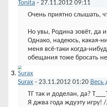
Tonita
-
27.11.2012
09:11
Очень приятно слышать, ч
Но увы, Родина зовёт, да 
Однако, надеюсь, какая-ни
меня всё-таки когда-нибу
обещания тоже бросать не
Surax
-
23.11.2012
01:20
Весь 
ТГ так и доделан, да? Т___
Я джва года ждуэту игру! 