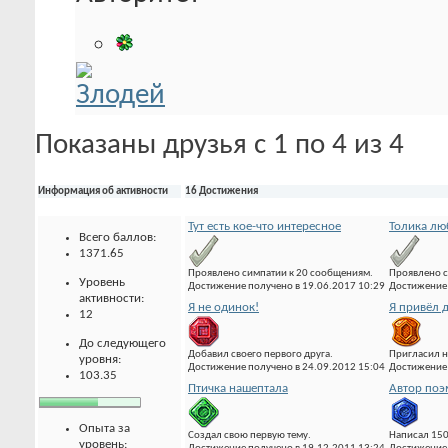
Показаны друзья с 1 по 4 из 4
Информация об активности
16 Достижения
Тут есть кое-что интересное
Толика лю
Всего баллов:
1371.65
Проявлено симпатии к 20 сообщениям.
Проявлено с
Уровень
Достижение получено в 19.06.2017 10:29
Достижение 
активности:
Я не одинок!
Я привёл д
12
До следующего
Добавил своего первого друга.
Пригласил н
уровня:
Достижение получено в 24.09.2012 15:04
Достижение 
103.35
Птичка нашептала
Автор по
Опыта за
Создал свою первую тему.
Написал 15
уровень: