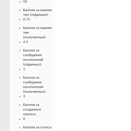
50
Баллов за оценки
тем (отданные):
0.75
Баллов за оценки
тем
(полученные):
4.5
Баллов за
сообщения
посетителей
(отданных):
1
Баллов за
сообщения
посетителей
(полученных):
3
Баллов за
созданные
опросы:
0
Баллов за голоса