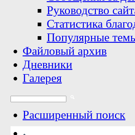
Руководство сайт
Статистика благо
Популярные тем
Файловый архив
Дневники
Галерея
Расширенный поиск