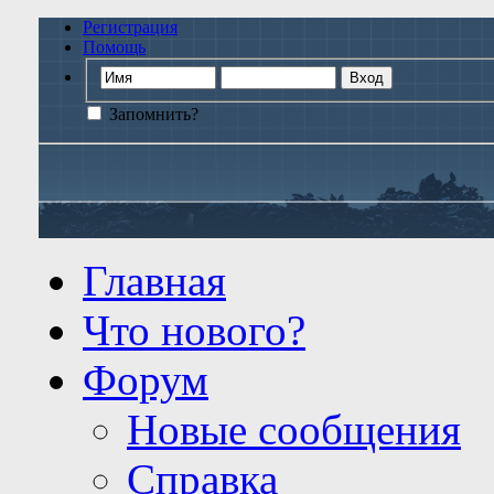
Регистрация
Помощь
Запомнить?
Главная
Что нового?
Форум
Новые сообщения
Справка