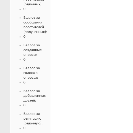
(отданных):
0
Баллов за
сообщения
посетителей
(полученных):
0
Баллов за
созданные
опросы:
0
Баллов за
голоса в
опросах:
0
Баллов за
добавленных
друзей:
0
Баллов за
репутацию
(отданную):
0