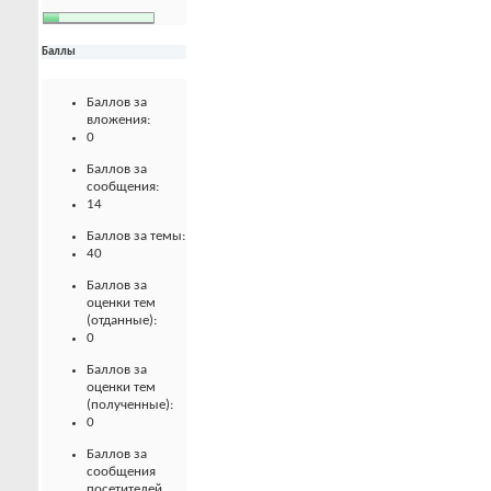
Баллы
Баллов за
вложения:
0
Баллов за
сообщения:
14
Баллов за темы:
40
Баллов за
оценки тем
(отданные):
0
Баллов за
оценки тем
(полученные):
0
Баллов за
сообщения
посетителей