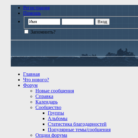
Регистрация
Помощь
Запомнить?
Главная
Что нового?
Форум
Новые сообщения
Справка
Календарь
Сообщество
Группы
Альбомы
Статистика благодарностей
Популярные темы/сообщения
Опции форума