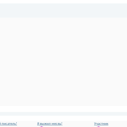
 писатель!
Я выжил месяц!
Участник