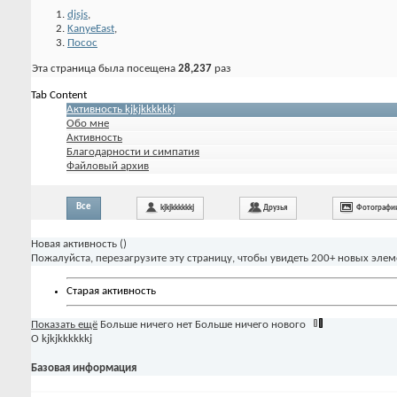
djsjs
,
KanyeEast
,
Посос
Эта страница была посещена
28,237
раз
Tab Content
Активность kjkjkkkkkkj
Обо мне
Активность
Благодарности и симпатия
Файловый архив
Все
kjkjkkkkkkj
Друзья
Фотографи
Новая активность (
)
Пожалуйста, перезагрузите эту страницу, чтобы увидеть 200+ новых элем
Старая активность
Показать ещё
Больше ничего нет
Больше ничего нового
О kjkjkkkkkkj
Базовая информация