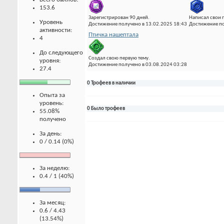
153.6
Зарегистрирован 90 дней.
Написал свои 
Уровень
Достижение получено в 13.02.2025 18:43
Достижение по
активности:
Птичка нашептала
4
До следующего
Создал свою первую тему.
уровня:
Достижение получено в 03.08.2024 03:28
27.4
0 Трофеев в наличии
Опыта за
уровень:
0 Было трофеев
55.08%
получено
За день:
0 / 0.14 (0%)
За неделю:
0.4 / 1 (40%)
За месяц:
0.6 / 4.43
(13.54%)