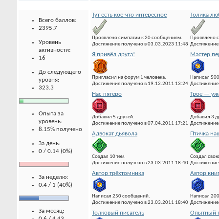
Тут есть кое-что интересное
Толика лю
Всего баллов:
2395.7
Проявлено симпатии к 20 сообщениям.
Проявлено с
Уровень
Достижение получено в 03.03.2023 11:48
Достижение 
активности:
Я привёл друга!
Мастер пе
16
До следующего
Пригласил на форум 1 человека.
Написал 500
уровня:
Достижение получено в 19.12.2011 13:24
Достижение 
323.3
Нас пятеро
Трое — уж
Опыта за
Добавил 5 друзей.
Добавил 3 д
уровень:
Достижение получено в 07.04.2011 17:21
Достижение 
8.15% получено
Адвокат дьявола
Птичка на
За день:
0 / 0.14 (0%)
Создал 10 тем.
Создал свою
Достижение получено в 23.03.2011 18:40
Достижение 
Автор трёхтомника
Автор кни
За неделю:
0.4 / 1 (40%)
Написал 250 сообщений.
Написал 20
Достижение получено в 23.03.2011 18:40
Достижение 
За месяц:
Толковый писатель
Опытный 
0.6 / 4.43