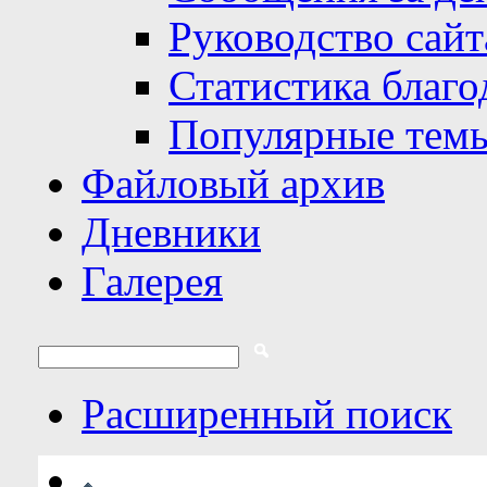
Руководство сайт
Статистика благо
Популярные тем
Файловый архив
Дневники
Галерея
Расширенный поиск