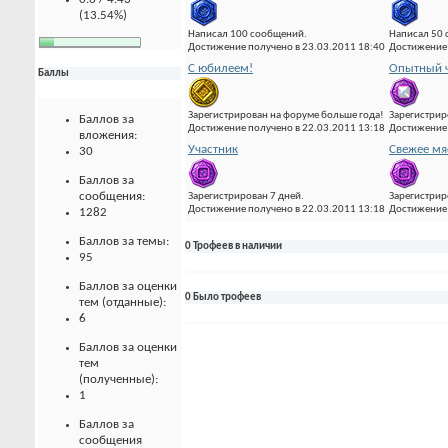
(13.54%)
Написал 100 сообщений.
Написал 50
Достижение получено в 23.03.2011 18:40
Достижение 
С юбилеем!
Опытный ч
Баллы
Зарегистрирован на форуме больше года!
Зарегистрир
Баллов за
Достижение получено в 22.03.2011 13:18
Достижение 
вложения:
Участник
Свежее мя
30
Баллов за
сообщения:
Зарегистрирован 7 дней.
Зарегистрир
Достижение получено в 22.03.2011 13:18
Достижение 
1282
Баллов за темы:
0 Трофеев в наличии
95
Баллов за оценки
0 Было трофеев
тем (отданные):
6
Баллов за оценки
тем
(полученные):
1
Баллов за
сообщения