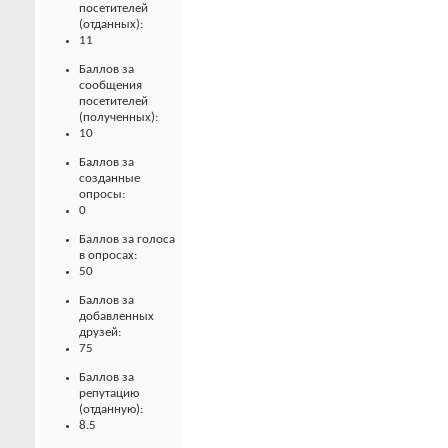
посетителей
(отданных):
11
Баллов за
сообщения
посетителей
(полученных):
10
Баллов за
созданные
опросы:
0
Баллов за голоса
в опросах:
50
Баллов за
добавленных
друзей:
75
Баллов за
репутацию
(отданную):
8.5