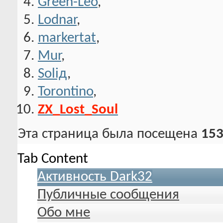
Green-Leo
,
Lodnar
,
markertat
,
Mur
,
Soliд
,
Torontino
,
ZX_Lost_Soul
Эта страница была посещена
153
Tab Content
Активность Dark32
Публичные сообщения
Обо мне