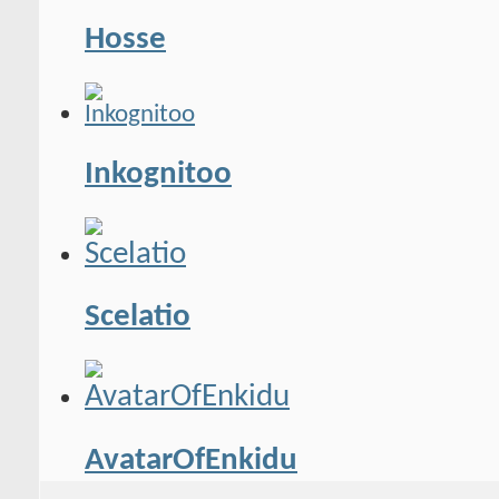
Hosse
Inkognitoo
Scelatio
AvatarOfEnkidu