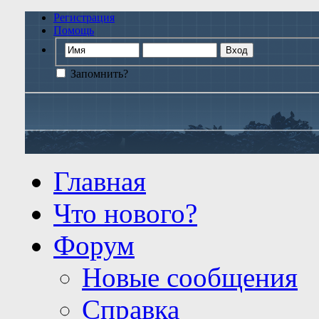
Регистрация
Помощь
Запомнить?
Главная
Что нового?
Форум
Новые сообщения
Справка