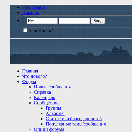
Регистрация
Помощь
Запомнить?
Главная
Что нового?
Форум
Новые сообщения
Справка
Календарь
Сообщество
Группы
Альбомы
Статистика благодарностей
Популярные темы/сообщения
Опции форума