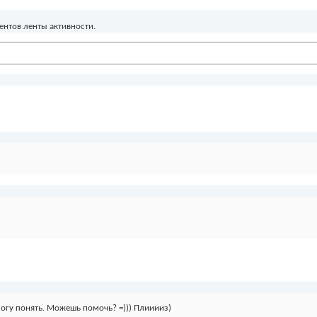
ентов ленты активности.
могу понять. Можешь помочь? =))) Плииииз)