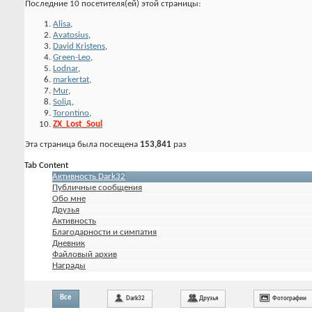
Последние 10 посетителя(ей) этой страницы:
Alisa
,
Avatosius
,
David Kristens
,
Green-Leo
,
Lodnar
,
markertat
,
Mur
,
Soliд
,
Torontino
,
ZX_Lost_Soul
Эта страница была посещена
153,841
раз
Tab Content
Активность Dark32
Публичные сообщения
Обо мне
Друзья
Активность
Благодарности и симпатия
Дневник
Файловый архив
Награды
Все
Dark32
Друзья
Фотографии