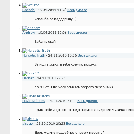
Scelatio
-
15.04.2011
14:58
Весь диалог
Спасибо за поддержку =)
Andrew
-
10.04.2011
12:08
Весь диалог
Зайди в скайп
Narcotic Truth
-
24.11.2010
10:56
Весь диалог
Выйди в аську, я тебе кое-что покажу.
Dark32
-
14.11.2010
22:21
пока нет, я не могу описать второго персонажа.
David Kristens
-
14.11.2010
21:44
Весь диалог
прив. тебе ищо что-то надо нарисовать,кроме мужика с ко
aisuuw
-
21.10.2010
20:23
Весь диалог
Дарк можно подробнее о твоем проекте?