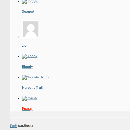
Злодей
zip
Bloody
Narcotic Truth
Рольф
Ещё
Альбомы