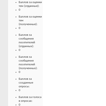
Баллов за оценки
тем (отданные):
0
Баллов за оценки
тем
(полученные):
0
Баллов за
сообщения
посетителей
(отданных):
0
Баллов за
сообщения
посетителей
(полученных):
0
Баллов за
созданные
опросы:
0
Баллов за голоса
в опросах:
0