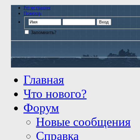
Регистрация
Помощь
Запомнить?
Главная
Что нового?
Форум
Новые сообщения
Справка