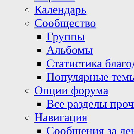
Календарь
Сообщество
Группы
Альбомы
Статистика благо
Популярные тем
Опции форума
Все разделы про
Навигация
Сообщения за де