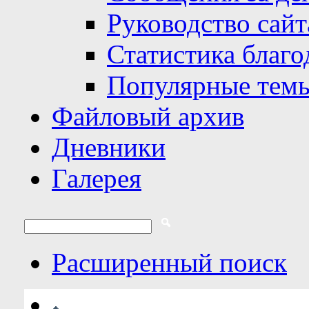
Руководство сайт
Статистика благо
Популярные тем
Файловый архив
Дневники
Галерея
Расширенный поиск