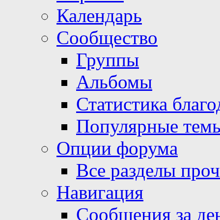
Календарь
Сообщество
Группы
Альбомы
Статистика благо
Популярные тем
Опции форума
Все разделы про
Навигация
Сообщения за де