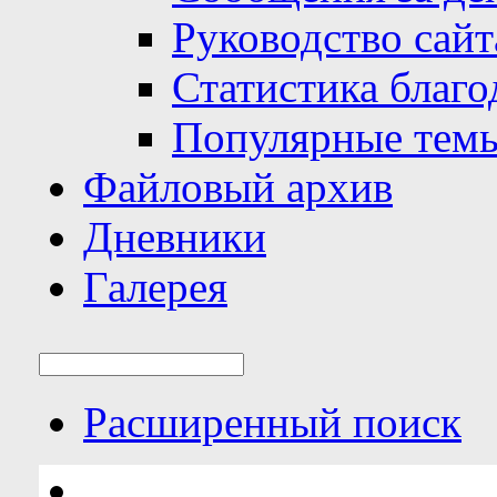
Руководство сайт
Статистика благо
Популярные тем
Файловый архив
Дневники
Галерея
Расширенный поиск