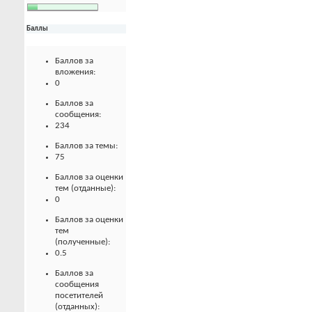
Баллы
Баллов за
вложения:
0
Баллов за
сообщения:
234
Баллов за темы:
75
Баллов за оценки
тем (отданные):
0
Баллов за оценки
тем
(полученные):
0.5
Баллов за
сообщения
посетителей
(отданных):