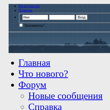
Регистрация
Помощь
Запомнить?
Главная
Что нового?
Форум
Новые сообщения
Справка