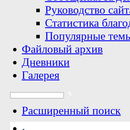
Руководство сайт
Статистика благо
Популярные тем
Файловый архив
Дневники
Галерея
Расширенный поиск