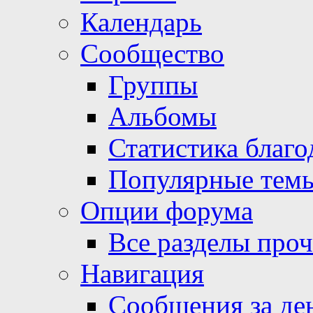
Календарь
Сообщество
Группы
Альбомы
Статистика благо
Популярные тем
Опции форума
Все разделы про
Навигация
Сообщения за де