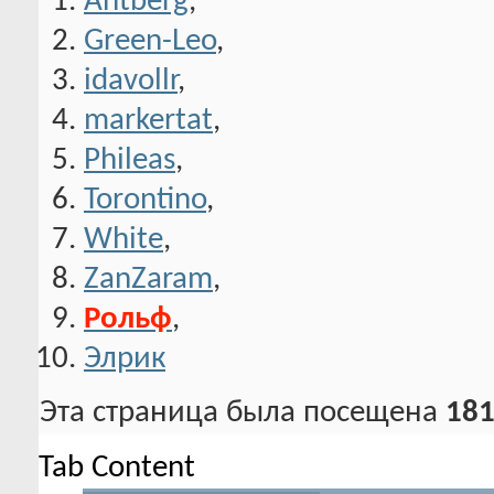
Antberg
,
Green-Leo
,
idavollr
,
markertat
,
Phileas
,
Torontino
,
White
,
ZanZaram
,
Рольф
,
Элрик
Эта страница была посещена
181
Tab Content