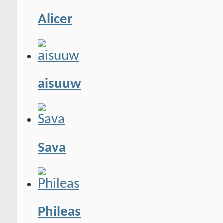
Alicer
aisuuw
Sava
Phileas