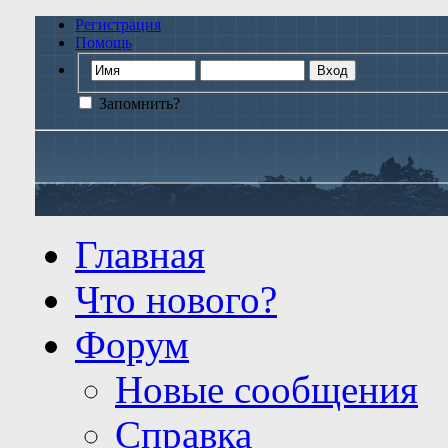
Регистрация
Помощь
Запомнить?
Главная
Что нового?
Форум
Новые сообщения
Справка