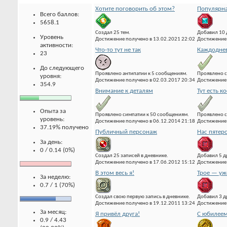
Хотите поговорить об этом?
Популярна
Всего баллов:
5658.1
Создал 25 тем.
Добавил 10 
Уровень
Достижение получено в 13.02.2021 22:02
Достижение 
активности:
Что-то тут не так
Каждоднев
23
До следующего
Проявлено антипатии к 5 сообщениям.
Проявлено с
уровня:
Достижение получено в 02.03.2017 20:34
Достижение 
354.9
Внимание к деталям
Тут есть к
Опыта за
Проявлено симпатии к 50 сообщениям.
Проявлено с
уровень:
Достижение получено в 06.12.2014 21:18
Достижение 
37.19% получено
Публичный персонаж
Нас пятер
За день:
0 / 0.14 (0%)
Создал 25 записей в дневнике.
Добавил 5 д
Достижение получено в 17.06.2012 15:12
Достижение 
В этом весь я!
Трое — уж
За неделю:
0.7 / 1 (70%)
Создал свою первую запись в дневнике.
Добавил 3 д
Достижение получено в 19.12.2011 13:24
Достижение 
За месяц:
Я привёл друга!
С юбилеем
0.9 / 4.43