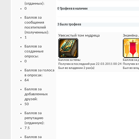
(отданных):
0
0 Трофеев в наличии
Баллов за
сообщения
3 Было трофеев
посетителей
(полученных):
Увесистый том мудреца
Знамёна 
1
Баллов за
созданные
опросы:
Баллов за темы
Баллов за 
0
Получен в последний раз 22.03.2011 00:24
Получен в 
Был во владении 2 раз(а)
Был во вла
Баллов за голоса
в опросах:
64
Баллов за
добавленных
друзей:
50
Баллов за
репутацию
(отданную):
7.5
Баллов за