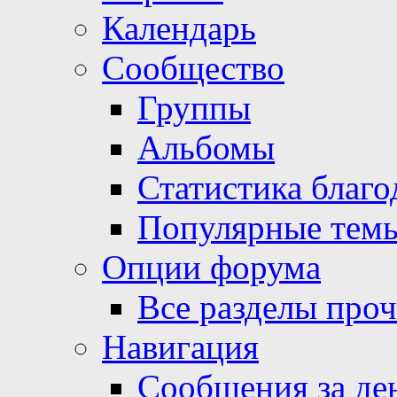
Календарь
Сообщество
Группы
Альбомы
Статистика благо
Популярные тем
Опции форума
Все разделы про
Навигация
Сообщения за де