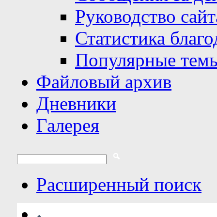
Руководство сайт
Статистика благо
Популярные тем
Файловый архив
Дневники
Галерея
Расширенный поиск