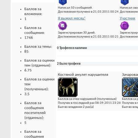
Написал 50 сообщений.
Написал сво
Баллов за
Достижение получено в 21.03.2011 00:24
Достижение 
вложения:
Я выжил месяц!
Участник
1
Баллов за
сообщения:
Зарегистрирован 30 дней.
Зарегистрир
Достижение получено в 21.03.2011 00:21
Достижение 
1746
Баллов за темы:
0 Трофеев в наличии
85
Баллов за оценки
2 Было трофеев
тем (отданные):
6.75
Костяной амулет нарушителя
Зачарова
Баллов за оценки
тем
(полученные):
3.5
Баллов за очки нарушений (полученные)
Баллов за
Баллов за
Получен в последний раз 08.09.2011 23:26
Получен в 
Был во владении 2 раз(а)
Был во вла
сообщения
посетителей
(отданных):
5
Баллов за
сообщения