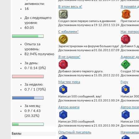
Достижение получено в 22.12.2014 13:59
Достижение 
активности:
В этом весь я!
Я привёл д
16
До следующего
Создал свою первую запись в дневнике.
Пригласил н
уровня:
Достижение получено в 19.12.2011 13:24
Достижение 
60.05
С юбилеем!
Нас пятер
Опыта за
Зарегистрирован на форуме больше года!
Добавил 5 д
уровень:
Достижение получено в 01.06.2011 07:09
Достижение 
82.94% получено
Я не одинок!
Адвокат д
За день:
0 / 0.14 (0%)
Добавил своего первого друга.
Создал 10 т
Достижение получено в 15.05.2011 22:01
Достижение 
Мастер пера
Гуру
За неделю:
0.7 / 1 (70%)
Написал 500 сообщений, вау!
Написал 300
Достижение получено в 21.03.2011 00:24
Достижение 
За месяц:
Автор книги
Автор по
0.9 / 4.43
(20.32%)
Написал 200 сообщений.
Написал 15
Достижение получено в 21.03.2011 00:24
Достижение 
Опытный писатель
Начинающи
Баллы