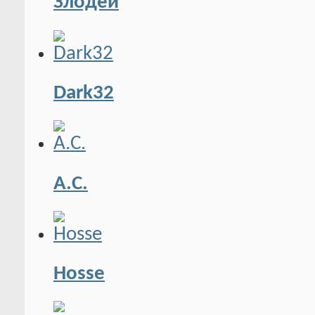
Злодей
Dark32
А.С.
Hosse