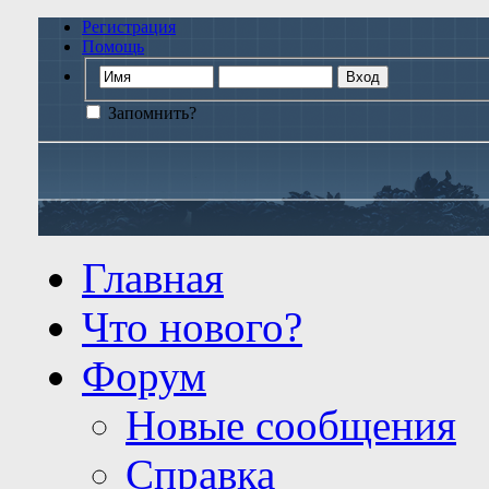
Регистрация
Помощь
Запомнить?
Главная
Что нового?
Форум
Новые сообщения
Справка