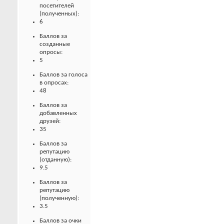
посетителей
(полученных):
6
Баллов за
созданные
опросы:
5
Баллов за голоса
в опросах:
48
Баллов за
добавленных
друзей:
35
Баллов за
репутацию
(отданную):
9.5
Баллов за
репутацию
(полученную):
3.5
Баллов за очки