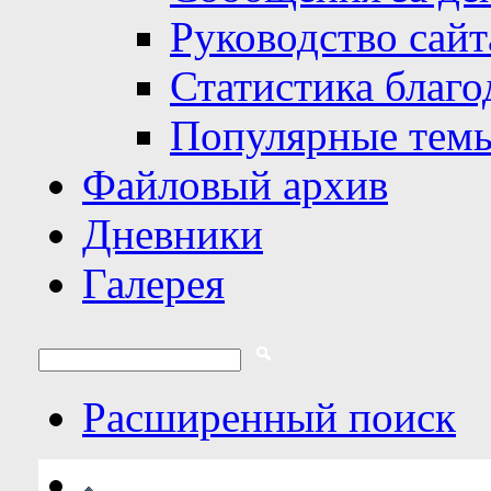
Руководство сайт
Статистика благо
Популярные тем
Файловый архив
Дневники
Галерея
Расширенный поиск