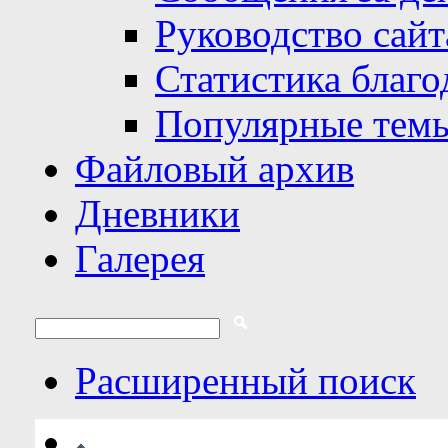
Руководство сайт
Статистика благо
Популярные тем
Файловый архив
Дневники
Галерея
Расширенный поиск