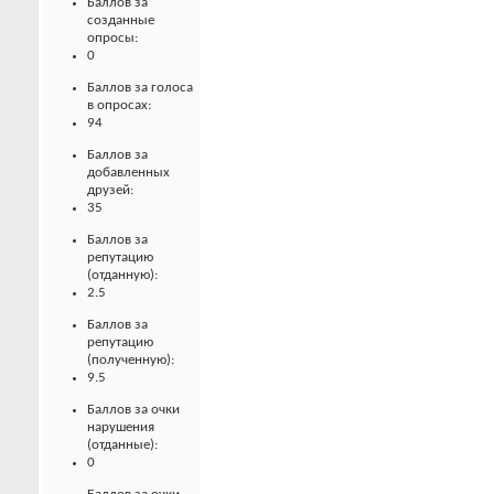
Баллов за
созданные
опросы:
0
Баллов за голоса
в опросах:
94
Баллов за
добавленных
друзей:
35
Баллов за
репутацию
(отданную):
2.5
Баллов за
репутацию
(полученную):
9.5
Баллов за очки
нарушения
(отданные):
0