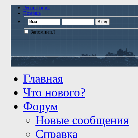
Регистрация
Помощь
Запомнить?
Главная
Что нового?
Форум
Новые сообщения
Справка