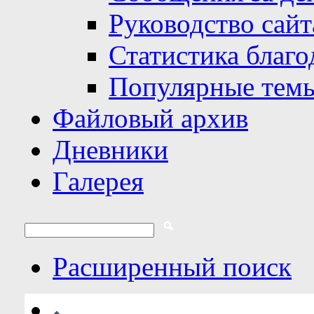
Руководство сайт
Статистика благо
Популярные тем
Файловый архив
Дневники
Галерея
Расширенный поиск