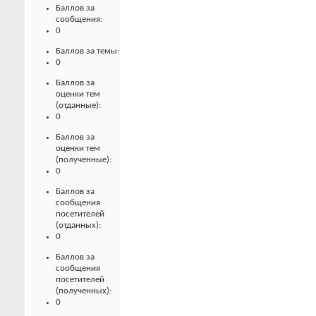
Баллов за
сообщения:
0
Баллов за темы:
0
Баллов за
оценки тем
(отданные):
0
Баллов за
оценки тем
(полученные):
0
Баллов за
сообщения
посетителей
(отданных):
0
Баллов за
сообщения
посетителей
(полученных):
0