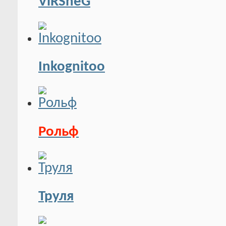
ViRSneG
Inkognitoo
Рольф
Труля