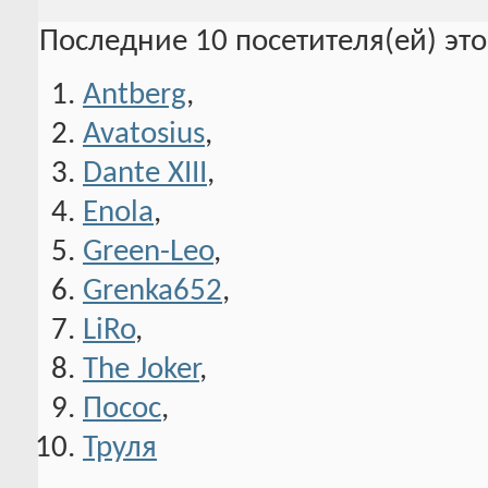
Последние 10 посетителя(ей) эт
Antberg
,
Avatosius
,
Dante XIII
,
Enola
,
Green-Leo
,
Grenka652
,
LiRo
,
The Joker
,
Посос
,
Труля