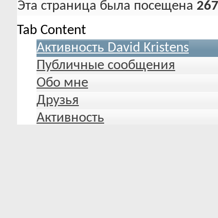
Эта страница была посещена
267
Tab Content
Активность David Kristens
Публичные сообщения
Обо мне
Друзья
Активность
Благодарности и симпатия
Дневник
Файловый архив
Награды
Все
David Kristens
Друзья
Фотогр