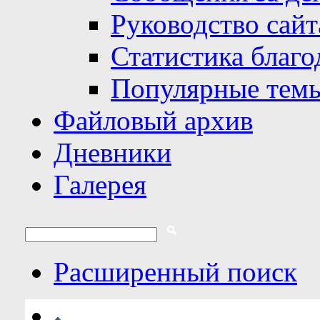
Руководство сайт
Статистика благо
Популярные тем
Файловый архив
Дневники
Галерея
Расширенный поиск