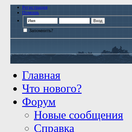
Регистрация
Помощь
Запомнить?
Главная
Что нового?
Форум
Новые сообщения
Справка