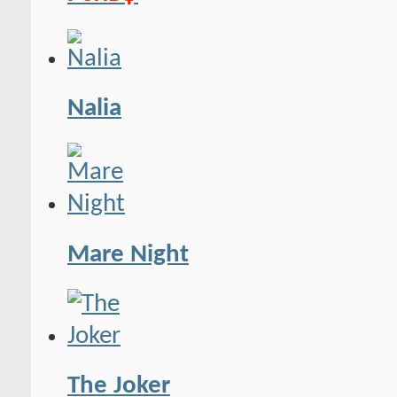
Рольф
Nalia
Mare Night
The Joker