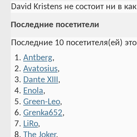
Вступить в группы
0
Группы пра
David Kristens не состоит ни в к
Последние посетители
Последние 10 посетителя(ей) эт
Antberg
,
Avatosius
,
Dante XIII
,
Enola
,
Green-Leo
,
Grenka652
,