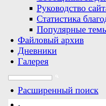
Руководство сайт
Статистика благо
Популярные тем
Файловый архив
Дневники
Галерея
Расширенный поиск