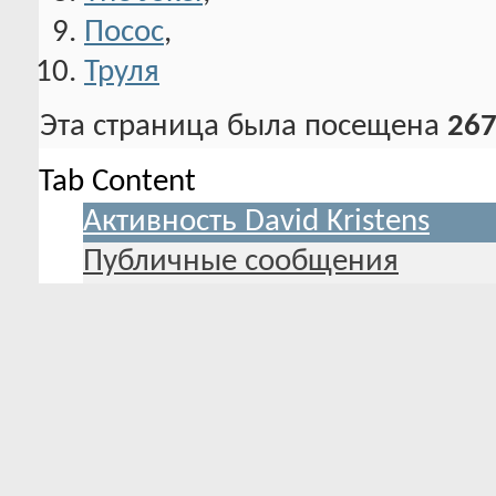
LiRo
,
The Joker
,
Посос
,
Труля
Эта страница была посещена
267
Tab Content
Активность David Kristens
Публичные сообщения
Обо мне
Друзья
Активность
Благодарности и симпатия