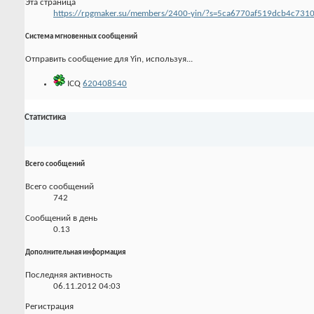
Эта страница
https://rpgmaker.su/members/2400-yin/?s=5ca6770af519dcb4c731
Система мгновенных сообщений
Отправить сообщение для Yin, используя...
ICQ
620408540
Статистика
Всего сообщений
Всего сообщений
742
Сообщений в день
0.13
Дополнительная информация
Последняя активность
06.11.2012
04:03
Регистрация