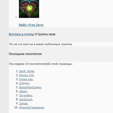
Radio «Free Zerg»
Вступить в группы
0
Группы прав
Yin не состоит ни в каких публичных группах
Последние посетители
Последние 10 посетителя(ей) этой страницы:
DarK_Knigt
,
Doctor Cid
,
Green-Leo
,
Onlyjoy
,
RastaManGames
,
stkem
,
Torontino
,
ZanZaram
,
Zartan
,
Дурной Параноик