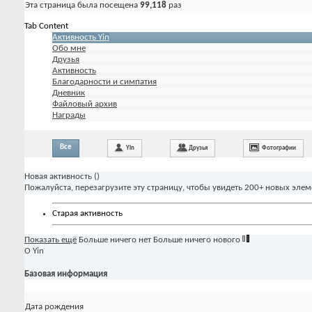
Эта страница была посещена
99,118
раз
Tab Content
Активность Yin
Обо мне
Друзья
Активность
Благодарности и симпатия
Дневник
Файловый архив
Награды
Все
Yin
Друзья
Фотографии
Новая активность (
)
Пожалуйста, перезагрузите эту страницу, чтобы увидеть 200+ новых элем
Старая активность
Показать ещё
Больше ничего нет
Больше ничего нового
О Yin
Базовая информация
Дата рождения