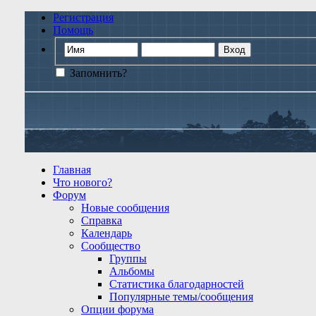
Регистрация
Помощь
Запомнить?
Главная
Что нового?
Форум
Новые сообщения
Справка
Календарь
Сообщество
Группы
Альбомы
Статистика благодарностей
Популярные темы/сообщения
Опции форума