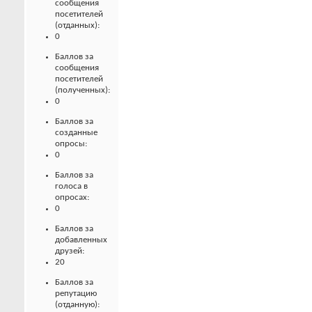
сообщения
посетителей
(отданных):
0
Баллов за
сообщения
посетителей
(полученных):
0
Баллов за
созданные
опросы:
0
Баллов за
голоса в
опросах:
0
Баллов за
добавленных
друзей:
20
Баллов за
репутацию
(отданную):