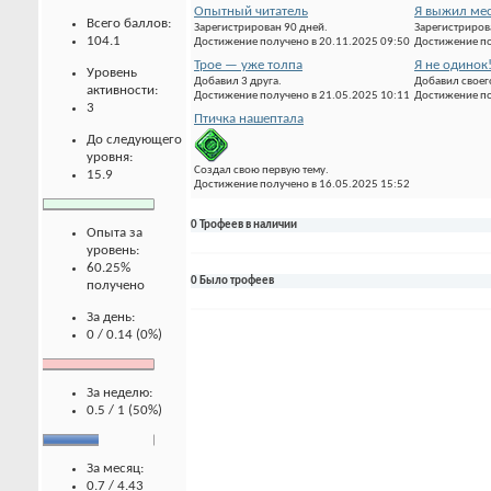
Опытный читатель
Я выжил мес
Всего баллов:
Зарегистрирован 90 дней.
Зарегистриров
104.1
Достижение получено в 20.11.2025 09:50
Достижение по
Трое — уже толпа
Я не одинок
Уровень
Добавил 3 друга.
Добавил своего
активности:
Достижение получено в 21.05.2025 10:11
Достижение по
3
Птичка нашептала
До следующего
уровня:
Создал свою первую тему.
15.9
Достижение получено в 16.05.2025 15:52
0 Трофеев в наличии
Опыта за
уровень:
60.25%
0 Было трофеев
получено
За день:
0 / 0.14 (0%)
За неделю:
0.5 / 1 (50%)
За месяц:
0.7 / 4.43