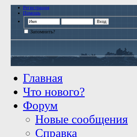
Регистрация
Помощь
Запомнить?
Главная
Что нового?
Форум
Новые сообщения
Справка