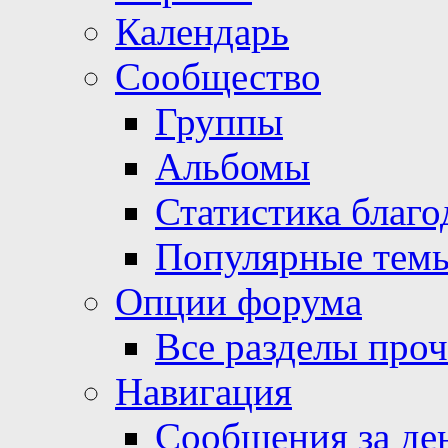
Календарь
Сообщество
Группы
Альбомы
Статистика благо
Популярные тем
Опции форума
Все разделы про
Навигация
Сообщения за де