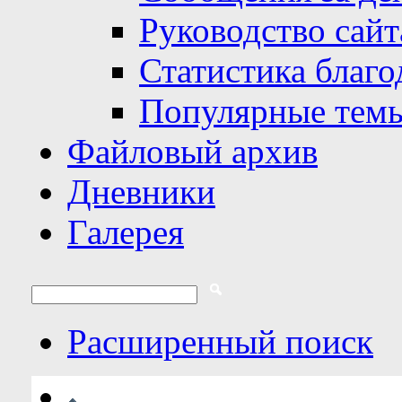
Руководство сайт
Статистика благо
Популярные тем
Файловый архив
Дневники
Галерея
Расширенный поиск