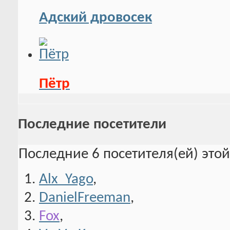
Адский дровосек
Пётр
Последние посетители
Последние 6 посетителя(ей) это
Alx_Yago
,
DanielFreeman
,
Fox
,