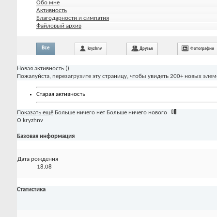
Обо мне
Активность
Благодарности и симпатия
Файловый архив
Все
kryzhnv
Друзья
Фотографии
Новая активность (
)
Пожалуйста, перезагрузите эту страницу, чтобы увидеть 200+ новых элем
Старая активность
Показать ещё
Больше ничего нет
Больше ничего нового
О kryzhnv
Базовая информация
Дата рождения
18.08
Статистика