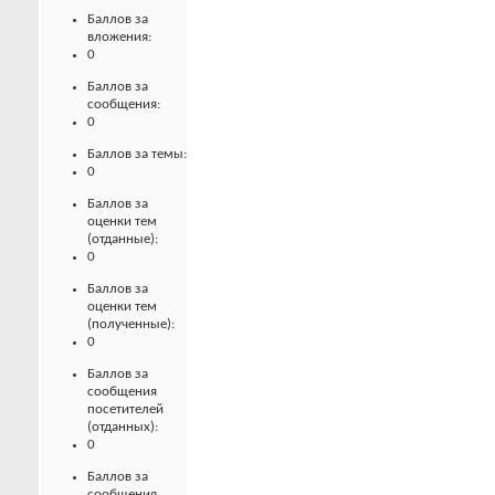
Баллов за
вложения:
0
Баллов за
сообщения:
0
Баллов за темы:
0
Баллов за
оценки тем
(отданные):
0
Баллов за
оценки тем
(полученные):
0
Баллов за
сообщения
посетителей
(отданных):
0
Баллов за
сообщения