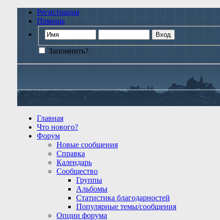
Регистрация
Помощь
Запомнить?
Главная
Что нового?
Форум
Новые сообщения
Справка
Календарь
Сообщество
Группы
Альбомы
Статистика благодарностей
Популярные темы/сообщения
Опции форума