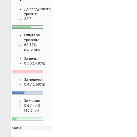
2
До следующего
уровня:
22.7
Опыта за
уровень:
62.17%
получено
За день:
0 / 0.14 (0%)
За неделю:
0.4 / 1 (40%)
За месяц:
0.6 / 4.43
(13.54%)
Баллы