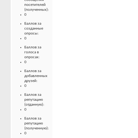
посетителей
(полученных):
0
Баллов за
созданные
опросы:
0
Баллов за
голоса в
опросах:
0
Баллов за
добавленных
друзей:
0
Баллов за
репутацию
(отданную):
0
Баллов за
репутацию
(полученную):
0