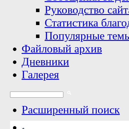
Руководство сайт
Статистика благо
Популярные тем
Файловый архив
Дневники
Галерея
Расширенный поиск