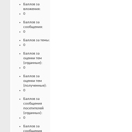
Баллов за
вложения:
0
Баллов за
сообщения:
0
Баллов за темы:
0
Баллов за
оценки тем
(отданные):
0
Баллов за
оценки тем
(полученные):
0
Баллов за
сообщения
посетителей
(отданных):
0
Баллов за
сообщения