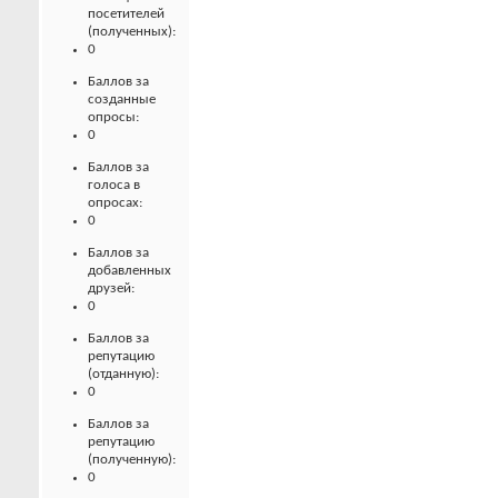
посетителей
(полученных):
0
Баллов за
созданные
опросы:
0
Баллов за
голоса в
опросах:
0
Баллов за
добавленных
друзей:
0
Баллов за
репутацию
(отданную):
0
Баллов за
репутацию
(полученную):
0