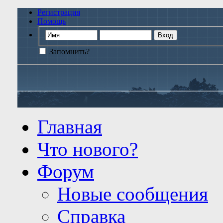
Регистрация
Помощь
Запомнить?
Главная
Что нового?
Форум
Новые сообщения
Справка