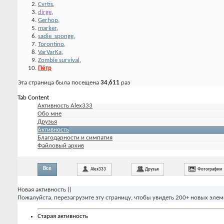
Cvrtis
,
dirge
,
Gerhop
,
marker
,
sadie_sponge
,
Torontino
,
VarVarKa
,
Zombie survival
,
Пётр
Эта страница была посещена
34,611
раз
Tab Content
Активность Alex333
Обо мне
Друзья
Активность
Благодарности и симпатия
Файловый архив
Все
Alex333
Друзья
Фотографии
Новая активность (
)
Пожалуйста, перезагрузите эту страницу, чтобы увидеть 200+ новых элем
Старая активность