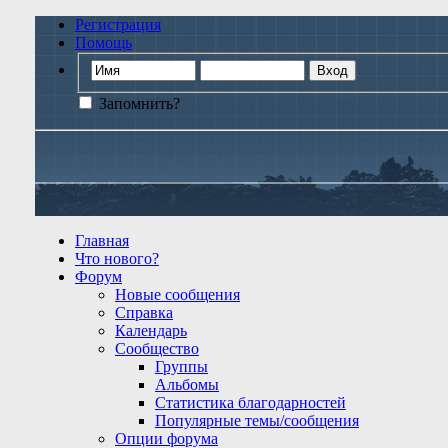
Регистрация
Помощь
Запомнить?
Главная
Что нового?
Форум
Новые сообщения
Справка
Календарь
Сообщество
Группы
Альбомы
Статистика благодарностей
Популярные темы/сообщения
Опции форума