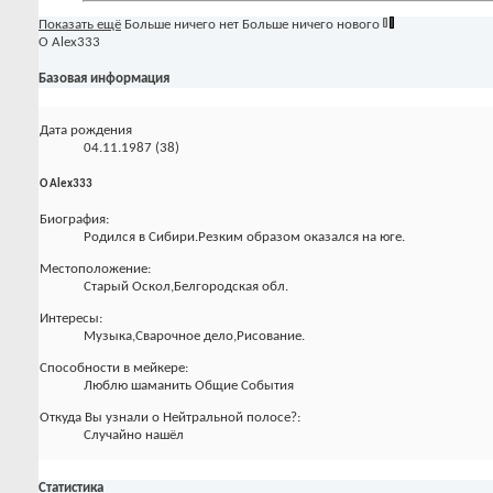
Показать ещё
Больше ничего нет
Больше ничего нового
О Alex333
Базовая информация
Дата рождения
04.11.1987 (38)
О Alex333
Биография:
Родился в Сибири.Резким образом оказался на юге.
Местоположение:
Старый Оскол,Белгородская обл.
Интересы:
Музыка,Сварочное дело,Рисование.
Способности в мейкере:
Люблю шаманить Общие События
Откуда Вы узнали о Нейтральной полосе?:
Случайно нашёл
Статистика