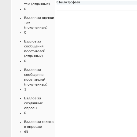
0 Было трофеев
тем (отданные):
0
Баллов за оценки
тем
(полученные):
0
Баллов за
сообщения
посетителей
(отданных):
0
Баллов за
сообщения
посетителей
(полученных):
1
Баллов за
созданные
опросы:
0
Баллов за голоса
в опросах:
68