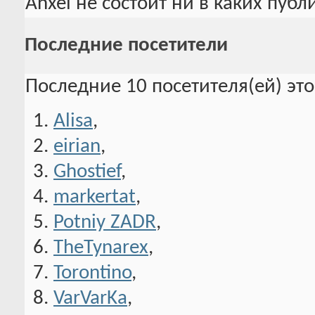
Anxel не состоит ни в каких пуб
Последние посетители
Последние 10 посетителя(ей) эт
Alisa
,
eirian
,
Ghostief
,
markertat
,
Potniy ZADR
,
TheTynarex
,
Torontino
,
VarVarKa
,