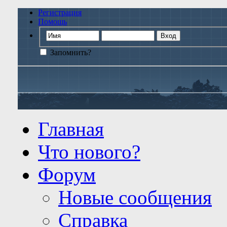
Регистрация
Помощь
Запомнить?
Главная
Что нового?
Форум
Новые сообщения
Справка