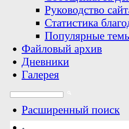
Руководство сайт
Статистика благо
Популярные тем
Файловый архив
Дневники
Галерея
Расширенный поиск