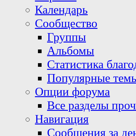
Календарь
Сообщество
Группы
Альбомы
Статистика благо
Популярные тем
Опции форума
Все разделы про
Навигация
Сообщения за де