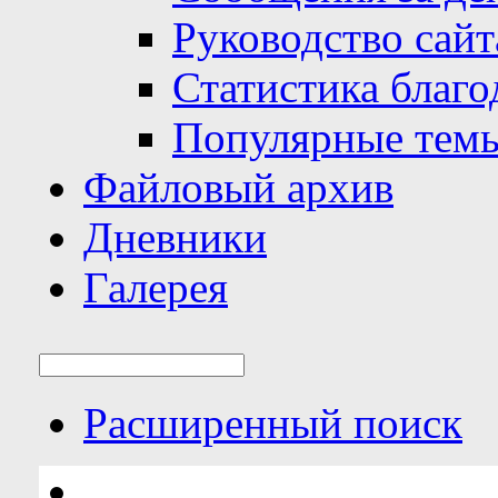
Руководство сайт
Статистика благо
Популярные тем
Файловый архив
Дневники
Галерея
Расширенный поиск