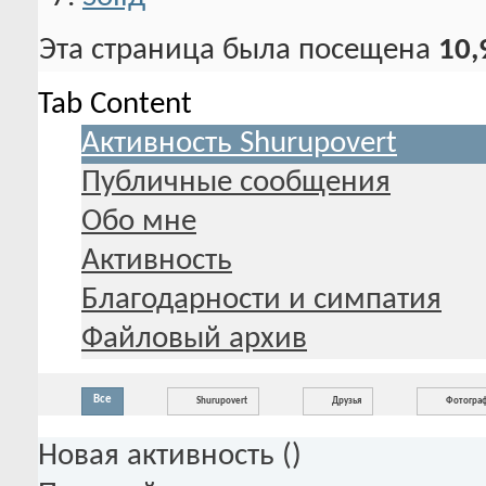
Эта страница была посещена
10,
Tab Content
Активность Shurupovert
Публичные сообщения
Обо мне
Активность
Благодарности и симпатия
Файловый архив
Все
Shurupovert
Друзья
Фотогра
Новая активность (
)