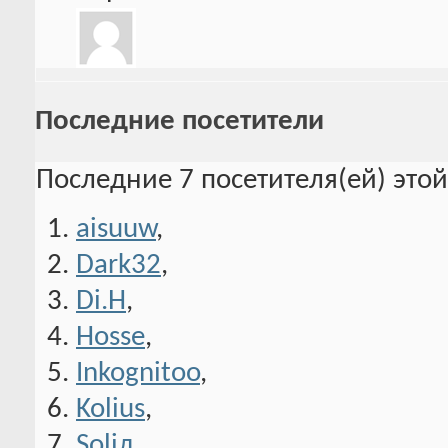
Последние посетители
Последние 7 посетителя(ей) это
aisuuw
,
Dark32
,
Di.H
,
Hosse
,
Inkognitoo
,
Kolius
,
Soliд