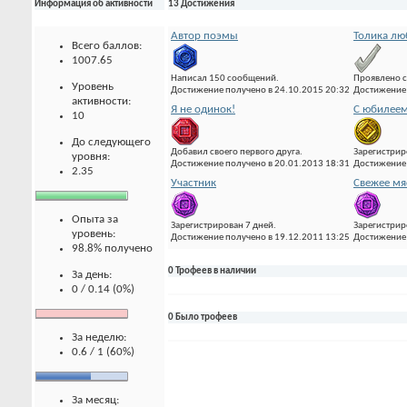
Информация об активности
13 Достижения
Автор поэмы
Толика лю
Всего баллов:
1007.65
Написал 150 сообщений.
Проявлено с
Уровень
Достижение получено в 24.10.2015 20:32
Достижение 
активности:
Я не одинок!
С юбилеем
10
До следующего
Добавил своего первого друга.
Зарегистрир
уровня:
Достижение получено в 20.01.2013 18:31
Достижение 
2.35
Участник
Свежее мя
Опыта за
Зарегистрирован 7 дней.
Зарегистрир
уровень:
Достижение получено в 19.12.2011 13:25
Достижение 
98.8% получено
0 Трофеев в наличии
За день:
0 / 0.14 (0%)
0 Было трофеев
За неделю:
0.6 / 1 (60%)
За месяц: