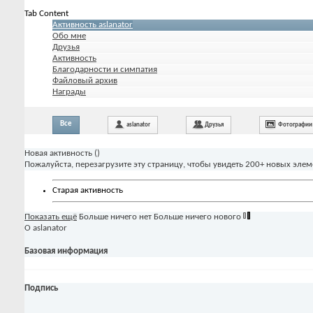
Tab Content
Активность aslanator
Обо мне
Друзья
Активность
Благодарности и симпатия
Файловый архив
Награды
Все
aslanator
Друзья
Фотографии
Новая активность (
)
Пожалуйста, перезагрузите эту страницу, чтобы увидеть 200+ новых элем
Старая активность
Показать ещё
Больше ничего нет
Больше ничего нового
О aslanator
Базовая информация
Подпись