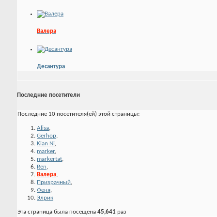
Валера
Десантура
Последние посетители
Последние 10 посетителя(ей) этой страницы:
Alisa
,
Gerhop
,
Kian Ni
,
marker
,
markertat
,
Ren
,
Валера
,
Призрачный
,
Феня
,
Элрик
Эта страница была посещена
45,641
раз