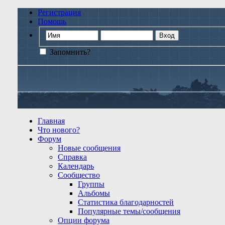
Регистрация
Помощь
Запомнить?
Главная
Что нового?
Форум
Новые сообщения
Справка
Календарь
Сообщество
Группы
Альбомы
Статистика благодарностей
Популярные темы/сообщения
Опции форума