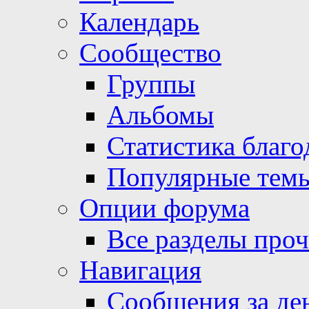
Календарь
Сообщество
Группы
Альбомы
Статистика благо
Популярные тем
Опции форума
Все разделы про
Навигация
Сообщения за де