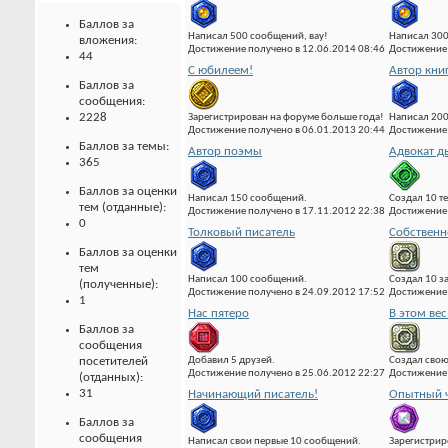
Баллов за
Написал 500 сообщений, вау!
Написал 300
вложения:
Достижение получено в 12.06.2014 08:46
Достижение 
44
С юбилеем!
Автор кни
Баллов за
сообщения:
2228
Зарегистрирован на форуме больше года!
Написал 20
Достижение получено в 06.01.2013 20:44
Достижение 
Баллов за темы:
Автор поэмы
Адвокат д
365
Баллов за оценки
Написал 150 сообщений.
Создал 10 т
тем (отданные):
Достижение получено в 17.11.2012 22:38
Достижение 
0
Толковый писатель
Собственн
Баллов за оценки
тем
Написал 100 сообщений.
Создал 10 з
(полученные):
Достижение получено в 24.09.2012 17:52
Достижение 
1
Нас пятеро
В этом вес
Баллов за
сообщения
Добавил 5 друзей.
Создал свою
посетителей
Достижение получено в 25.06.2012 22:27
Достижение 
(отданных):
31
Начинающий писатель!
Опытный ч
Баллов за
сообщения
Написал свои первые 10 сообщений.
Зарегистрир