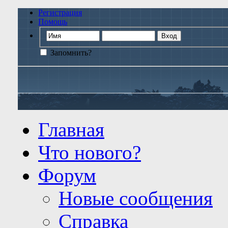
Регистрация
Помощь
Запомнить?
Главная
Что нового?
Форум
Новые сообщения
Справка