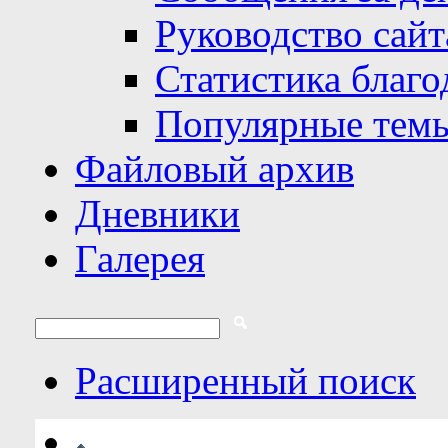
Руководство сайт
Статистика благо
Популярные тем
Файловый архив
Дневники
Галерея
Расширенный поиск