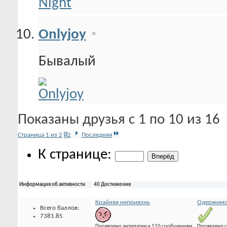
Onlyjoy
Бывалый
Показаны друзья с 1 по 10 из 16
Страница 1 из 2
1
2
Последняя
К странице:
Информация об активности
40 Достижения
Крайняя неприязнь
Одержимо
Всего баллов:
7381.85
Проявлено антипатии к 110 сообщениям.
Проявлено с