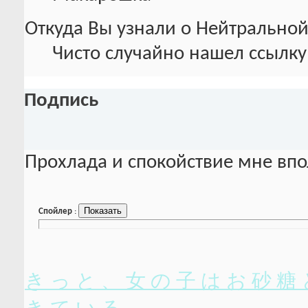
Откуда Вы узнали о Нейтральной
Чисто случайно нашел ссылку
Подпись
Прохлада и спокойствие мне впо
Спойлер
:
き っ と 、 女 の 子 は お 砂 糖 