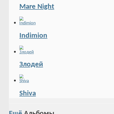
Mare Night
Indimion
Злодей
Shiva
Ещё
Альбомы