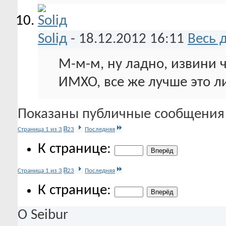
Soliд
-
18.12.2012
16:11
Весь 
М-м-м, ну ладно, извини 
ИМХО, все же лучше это ли
Показаны публичные сообщения 
Страница 1 из 3
1
2
3
Последняя
К странице:
Страница 1 из 3
1
2
3
Последняя
К странице:
О Seibur