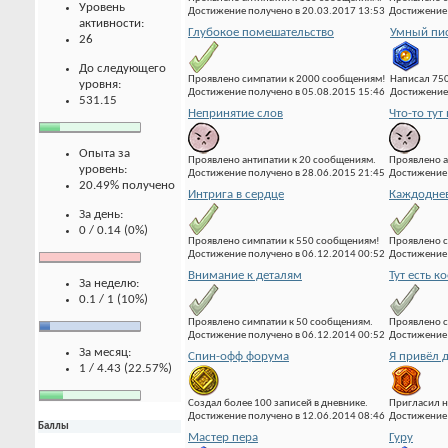
Уровень
Достижение получено в 20.03.2017 13:53
Достижение 
активности:
Глубокое помешательство
Умный пи
26
До следующего
Проявлено симпатии к 2000 сообщениям!
Написал 75
уровня:
Достижение получено в 05.08.2015 15:46
Достижение 
531.15
Непринятие слов
Что-то тут 
Опыта за
Проявлено антипатии к 20 сообщениям.
Проявлено а
уровень:
Достижение получено в 28.06.2015 21:45
Достижение 
20.49% получено
Интрига в сердце
Каждоднев
За день:
0 / 0.14 (0%)
Проявлено симпатии к 550 сообщениям!
Проявлено с
Достижение получено в 06.12.2014 00:52
Достижение 
Внимание к деталям
Тут есть к
За неделю:
0.1 / 1 (10%)
Проявлено симпатии к 50 сообщениям.
Проявлено с
Достижение получено в 06.12.2014 00:52
Достижение 
За месяц:
Спин-офф форума
Я привёл д
1 / 4.43 (22.57%)
Создал более 100 записей в дневнике.
Пригласил н
Достижение получено в 12.06.2014 08:46
Достижение 
Баллы
Мастер пера
Гуру