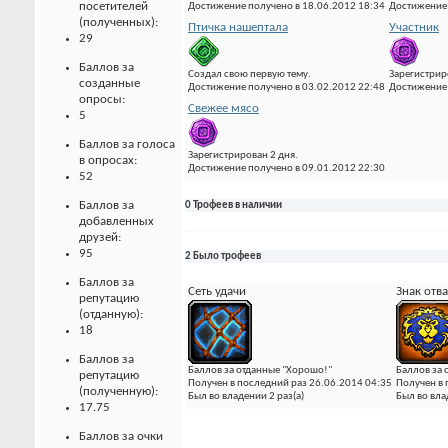
посетителей
Достижение получено в 18.06.2012 18:34
Достижение 
(полученных):
Птичка нашептала
Участник
29
Баллов за
Создал свою первую тему.
Зарегистрир
созданные
Достижение получено в 03.02.2012 22:48
Достижение 
опросы:
Свежее мясо
5
Баллов за голоса
Зарегистрирован 2 дня.
в опросах:
Достижение получено в 09.01.2012 22:30
52
Баллов за
0 Трофеев в наличии
добавленных
друзей:
95
2 Было трофеев
Баллов за
Сеть удачи
Знак отв
репутацию
(отданную):
18
Баллов за
Баллов за отданные "Хорошо!"
Баллов за 
репутацию
Получен в последний раз 26.06.2014 04:35
Получен в 
(полученную):
Был во владении 2 раз(а)
Был во вла
17.75
Баллов за очки