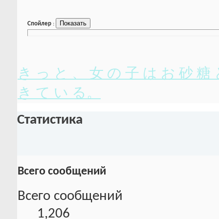
Спойлер
:
き っ と 、 女 の 子 は お 砂 糖 
き て い る。
Статистика
Всего сообщений
Всего сообщений
1,206