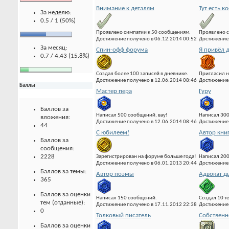
Внимание к деталям
Тут есть к
За неделю:
0.5 / 1 (50%)
Проявлено симпатии к 50 сообщениям.
Проявлено с
Достижение получено в 06.12.2014 00:52
Достижение 
За месяц:
Спин-офф форума
Я привёл д
0.7 / 4.43 (15.8%)
Создал более 100 записей в дневнике.
Пригласил н
Достижение получено в 12.06.2014 08:46
Достижение 
Баллы
Мастер пера
Гуру
Баллов за
Написал 500 сообщений, вау!
Написал 300
вложения:
Достижение получено в 12.06.2014 08:46
Достижение 
44
С юбилеем!
Автор кни
Баллов за
сообщения:
2228
Зарегистрирован на форуме больше года!
Написал 20
Достижение получено в 06.01.2013 20:44
Достижение 
Баллов за темы:
Автор поэмы
Адвокат д
365
Баллов за оценки
Написал 150 сообщений.
Создал 10 т
тем (отданные):
Достижение получено в 17.11.2012 22:38
Достижение 
0
Толковый писатель
Собственн
Баллов за оценки