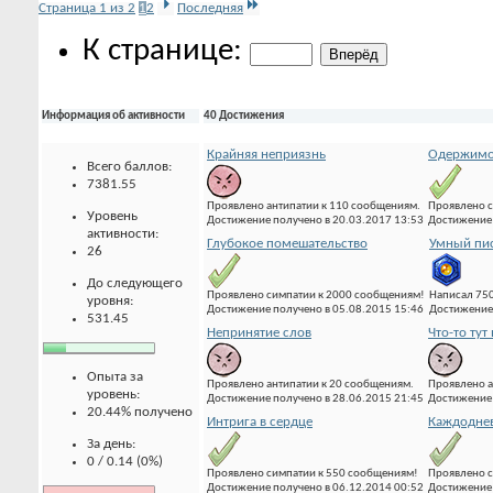
Страница 1 из 2
1
2
Последняя
К странице:
Информация об активности
40 Достижения
Крайняя неприязнь
Одержимо
Всего баллов:
7381.55
Проявлено антипатии к 110 сообщениям.
Проявлено с
Уровень
Достижение получено в 20.03.2017 13:53
Достижение 
активности:
Глубокое помешательство
Умный пи
26
До следующего
Проявлено симпатии к 2000 сообщениям!
Написал 75
уровня:
Достижение получено в 05.08.2015 15:46
Достижение 
531.45
Непринятие слов
Что-то тут 
Опыта за
Проявлено антипатии к 20 сообщениям.
Проявлено а
уровень:
Достижение получено в 28.06.2015 21:45
Достижение 
20.44% получено
Интрига в сердце
Каждоднев
За день:
0 / 0.14 (0%)
Проявлено симпатии к 550 сообщениям!
Проявлено с
Достижение получено в 06.12.2014 00:52
Достижение 