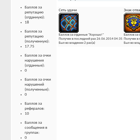
Баллов за
Сеть удачи
Знак отв
репутацию
(отданную):
18
Баллов за
Баллов за отданные "Хорошо!"
Баллов за 
репутацию
Получен в последний раз 26.06.2014 04:35
Получен в 
(полученную):
Был во владении 2 раз(а)
Был во вла
17.75
Баллов за очки
нарушения
(отданные):
0
Баллов за очки
нарушений
(полученные):
0
Баллов за
рефералов:
10
Баллов за
сообщения в
группах:
0