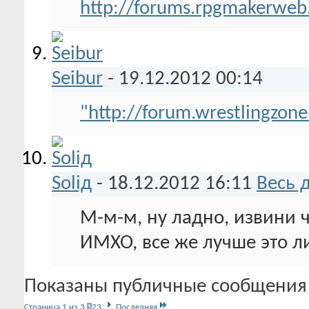
http://forums.rpgmakerweb
Seibur
-
19.12.2012
00:14
"http://forum.wrestlingzone
Soliд
-
18.12.2012
16:11
Весь 
М-м-м, ну ладно, извини 
ИМХО, все же лучше это ли
Показаны публичные сообщения 
Страница 1 из 3
1
2
3
Последняя