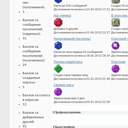
тем
Написал 100 сообщений.
Создал 10 з
(полученные):
Достижение получено в 24.09.2012 17:52
Достижение 
1
Нас пятеро
В этом вес
Баллов за
сообщения
Добавил 5 друзей.
Создал свою
посетителей
Достижение получено в 25.06.2012 22:27
Достижение 
(отданных):
31
Начинающий писатель!
Опытный ч
Баллов за
сообщения
Написал свои первые 10 сообщений.
Зарегистрир
посетителей
Достижение получено в 18.06.2012 18:34
Достижение 
(полученных):
Птичка нашептала
Участник
29
Баллов за
Создал свою первую тему.
Зарегистрир
созданные
Достижение получено в 03.02.2012 22:48
Достижение 
опросы:
Свежее мясо
5
Баллов за голоса
Зарегистрирован 2 дня.
в опросах:
Достижение получено в 09.01.2012 22:30
52
Баллов за
0 Трофеев в наличии
добавленных
друзей:
95
2 Было трофеев