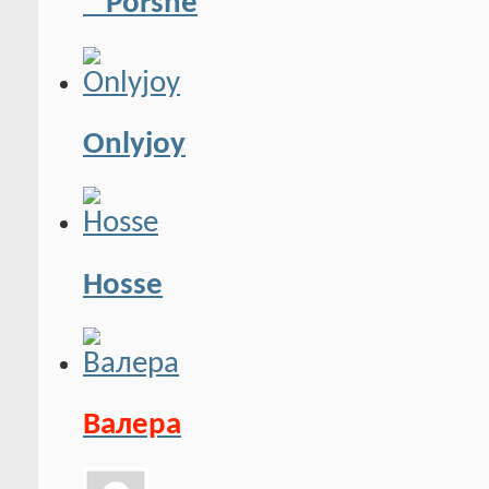
™Porshe
Onlyjoy
Hosse
Валера