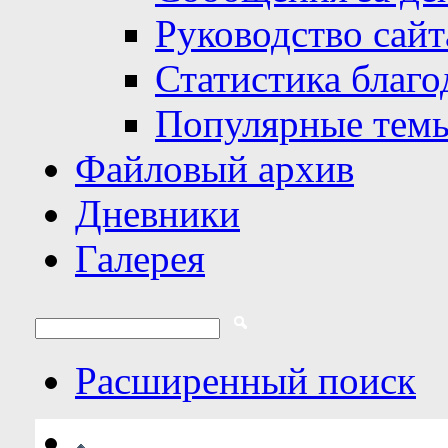
Руководство сайт
Статистика благо
Популярные тем
Файловый архив
Дневники
Галерея
Расширенный поиск