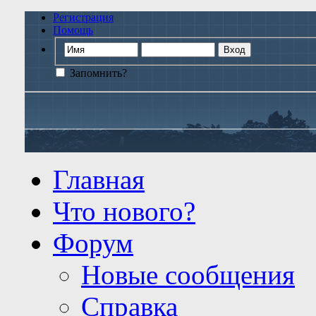
Регистрация
Помощь
Запомнить?
Главная
Что нового?
Форум
Новые сообщения
Справка