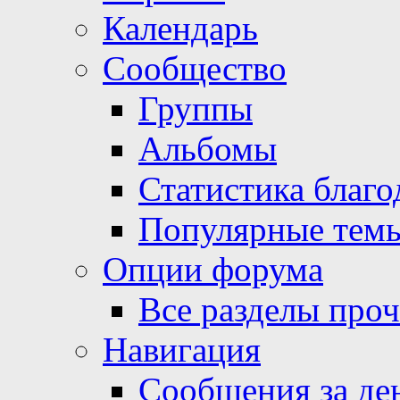
Календарь
Сообщество
Группы
Альбомы
Статистика благо
Популярные тем
Опции форума
Все разделы про
Навигация
Сообщения за де