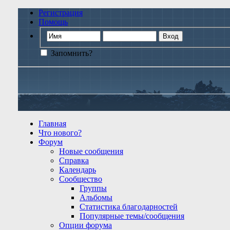
Регистрация
Помощь
Запомнить?
Главная
Что нового?
Форум
Новые сообщения
Справка
Календарь
Сообщество
Группы
Альбомы
Статистика благодарностей
Популярные темы/сообщения
Опции форума