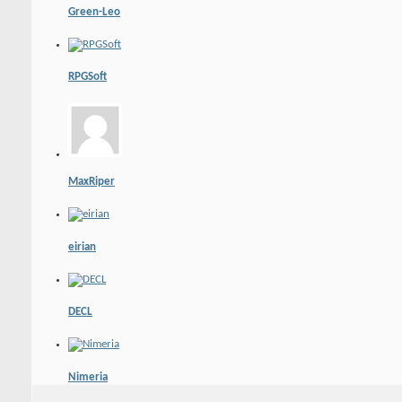
Green-Leo
RPGSoft
MaxRiper
eirian
DECL
Nimeria