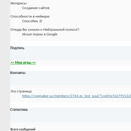
Интересы:
Создание сайтов
Способности в мейкере:
Способен :D
Откуда Вы узнали о Нейтральной полосе?:
Искал порно в Google
Подпись
>> Мои игры <<
Контакты
Эта страница
https://rpgmaker.su/members/2744-zx_lost_soul/?s=e05e7e27955
Статистика
Всего сообщений