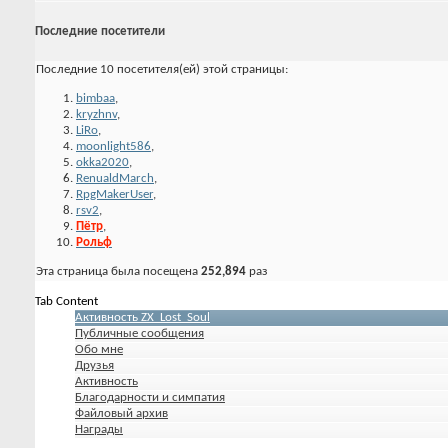
Последние посетители
Последние 10 посетителя(ей) этой страницы:
bimbaa
,
kryzhnv
,
LiRo
,
moonlight586
,
okka2020
,
RenualdMarch
,
RpgMakerUser
,
rsv2
,
Пётр
,
Рольф
Эта страница была посещена
252,894
раз
Tab Content
Активность ZX_Lost_Soul
Публичные сообщения
Обо мне
Друзья
Активность
Благодарности и симпатия
Файловый архив
Награды