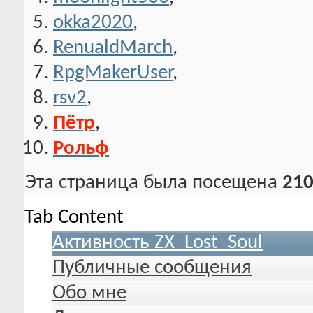
okka2020
,
RenualdMarch
,
RpgMakerUser
,
rsv2
,
Пётр
,
Рольф
Эта страница была посещена
210
Tab Content
Активность ZX_Lost_Soul
Публичные сообщения
Обо мне