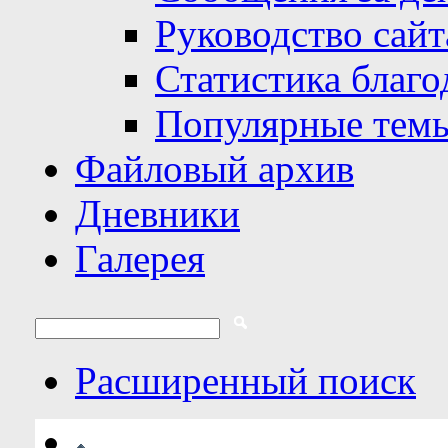
Руководство сайт
Статистика благо
Популярные тем
Файловый архив
Дневники
Галерея
Расширенный поиск