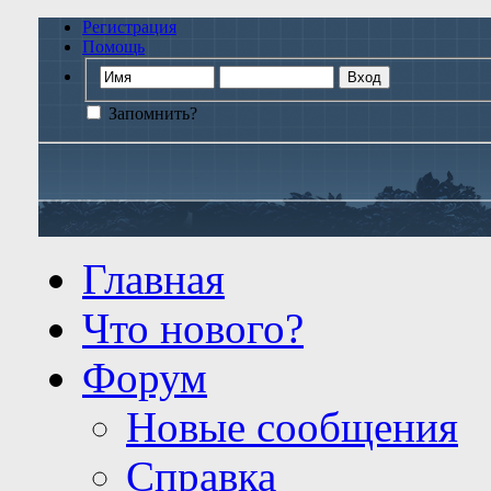
Регистрация
Помощь
Запомнить?
Главная
Что нового?
Форум
Новые сообщения
Справка