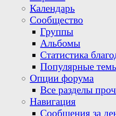
Календарь
Сообщество
Группы
Альбомы
Статистика благо
Популярные тем
Опции форума
Все разделы про
Навигация
Сообщения за де